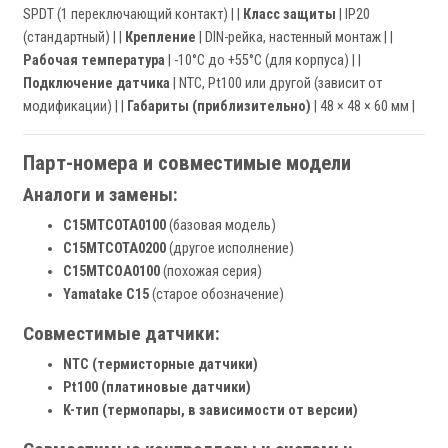
SPDT (1 переключающий контакт) | |
Класс защиты
| IP20
(стандартный) | |
Крепление
| DIN-рейка, настенный монтаж | |
Рабочая температура
| -10°C до +55°C (для корпуса) | |
Подключение датчика
| NTC, Pt100 или другой (зависит от
модификации) | |
Габариты (приблизительно)
| 48 × 48 × 60 мм |
Парт-номера и совместимые модели
Аналоги и замены:
C15MTCOTA0100
(базовая модель)
C15MTCOTA0200
(другое исполнение)
C15MTCOA0100
(похожая серия)
Yamatake C15
(старое обозначение)
Совместимые датчики:
NTC (термисторные датчики)
Pt100 (платиновые датчики)
K-тип (термопары, в зависимости от версии)