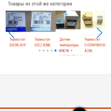
Товары из этой же категории
т
Термостат
Термостат
Датчик
Термостат
Т
E5CWL-R1P
E5CZ-R2ML
температуры
C15TR0TA0100
SDC15
AZBIL
A
C15MTV0TA0100
A...