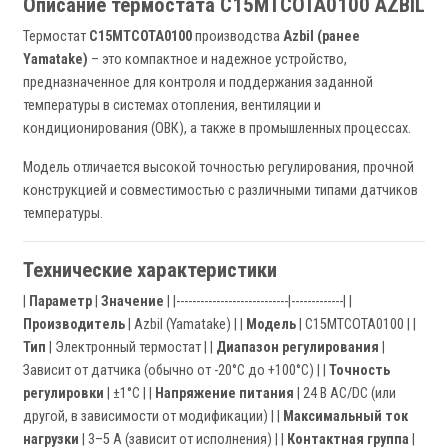
Описание термостата C15MTCOTA0100 AZBIL
Термостат
C15MTCOTA0100
производства
Azbil (ранее
Yamatake)
– это компактное и надежное устройство,
предназначенное для контроля и поддержания заданной
температуры в системах отопления, вентиляции и
кондиционирования (ОВК), а также в промышленных процессах.
Модель отличается высокой точностью регулирования, прочной
конструкцией и совместимостью с различными типами датчиков
температуры.
Технические характеристики
|
Параметр
|
Значение
| |----------------------------|-------------| |
Производитель
| Azbil (Yamatake) | |
Модель
| C15MTCOTA0100 | |
Тип
| Электронный термостат | |
Диапазон регулирования
|
Зависит от датчика (обычно от -20°C до +100°C) | |
Точность
регулировки
| ±1°C | |
Напряжение питания
| 24 В AC/DC (или
другой, в зависимости от модификации) | |
Максимальный ток
нагрузки
| 3–5 А (зависит от исполнения) | |
Контактная группа
|