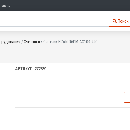
нтакты
Поиск
орудования
Счетчики
Счетчик H7AN-R6DM AC100-240
0
АРТИКУЛ: 272891