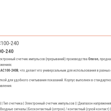
100-240
00-240
ектронный счетчик импульсов (прерываний) производства
Omron
, предн
ожениях.
й
AC100-240В
, что делает его универсальным для использования в разных 
ткой для удобного считывания показаний. Корпус выполнен в стандартн
авления.
-------------| | Тип счетчика | Электронный счетчик импульсов | | Диапазон напряж
 | Входные сигналы | Бесконтактный (оптрон) / контактный (сухой контакт) | 