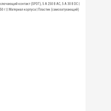
ключающий контакт (SPDT), 5 А 250 В AC, 5 А 30 В DC |
 ~150 г | | Материал корпуса | Пластик (самозатухающий)