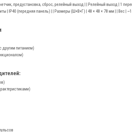
четчик, предустановка, сброс, релейный выход | | Релейный выход | 1 пере
иты | IP40 (передняя панель) | | Размеры (Ш×В×Г) | 48 × 48 × 78 мм | | Вес |
и
с другим питанием)
ункционалом)
дителей:
ов)
арактеристиками)
пульсов