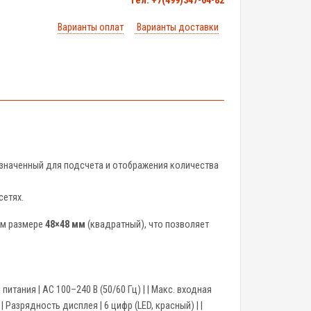
тел. +7(499)347-04-82
Варианты оплат
Варианты доставки
азначенный для подсчета и отображения количества
сетях.
ом размере
48×48 мм
(квадратный), что позволяет
ения питания | AC 100–240 В (50/60 Гц) | | Макс. входная
| Разрядность дисплея | 6 цифр (LED, красный) | |