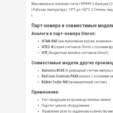
Максимальное значение счета | 999999 | | Функции | С
| Рабочая температура | -10°C до +55°C | | Степень защ
|
Парт-номера и совместимые модел
Аналоги и парт-номера Omron:
H7AN-R6D
(альтернативная версия, возможно 
H7EC-N
(серия счетчиков Omron с похожим ф
H7E
(бюджетная линейка счетчиков Omron)
Совместимые модели других произво
Autonics BC6S
(6-разрядный счетчик импульс
Red Lion Controls PAX6
(аналог с похожими х
Kübler Codix 560
(промышленный счетчик)
Применение:
Учет продукции на производственных линиях
Подсчет циклов оборудования
Управление реле по заданному количеству им