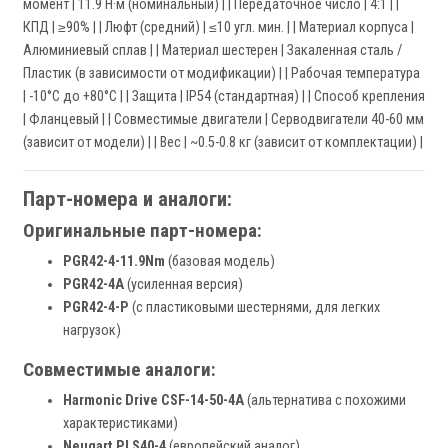
момент | 11.9 Н·м (номинальный) | | Передаточное число | 4:1 | |
КПД | ≥90% | | Люфт (средний) | ≤10 угл. мин. | | Материал корпуса |
Алюминиевый сплав | | Материал шестерен | Закаленная сталь /
Пластик (в зависимости от модификации) | | Рабочая температура
| -10°C до +80°C | | Защита | IP54 (стандартная) | | Способ крепления
| Фланцевый | | Совместимые двигатели | Серводвигатели 40-60 мм
(зависит от модели) | | Вес | ~0.5-0.8 кг (зависит от комплектации) |
Парт-номера и аналоги:
Оригинальные парт-номера:
PGR42-4-11.9Nm
(базовая модель)
PGR42-4A
(усиленная версия)
PGR42-4-P
(с пластиковыми шестернями, для легких
нагрузок)
Совместимые аналоги:
Harmonic Drive CSF-14-50-4A
(альтернатива с похожими
характеристиками)
Neugart PLS40-4
(европейский аналог)