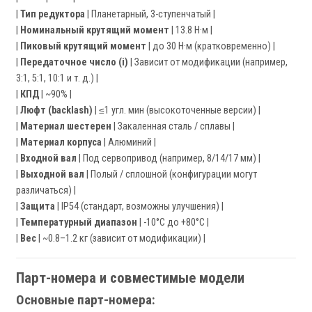
|
Тип редуктора
| Планетарный, 3-ступенчатый |
|
Номинальный крутящий момент
| 13.8 Н·м |
|
Пиковый крутящий момент
| до 30 Н·м (кратковременно) |
|
Передаточное число (i)
| Зависит от модификации (например,
3:1, 5:1, 10:1 и т. д.) |
|
КПД
| ~90% |
|
Люфт (backlash)
| ≤1 угл. мин (высокоточенные версии) |
|
Материал шестерен
| Закаленная сталь / сплавы |
|
Материал корпуса
| Алюминий |
|
Входной вал
| Под сервопривод (например, 8/14/17 мм) |
|
Выходной вал
| Полый / сплошной (конфигурации могут
различаться) |
|
Защита
| IP54 (стандарт, возможны улучшения) |
|
Температурный диапазон
| -10°C до +80°C |
|
Вес
| ~0.8–1.2 кг (зависит от модификации) |
Парт-номера и совместимые модели
Основные парт-номера: