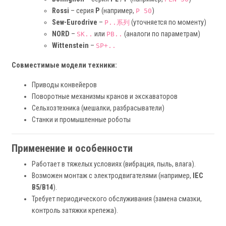
Rossi
– серия
P
(например,
)
P 50
Sew-Eurodrive
–
(уточняется по моменту)
P..系列
NORD
–
или
(аналоги по параметрам)
SK..
PB..
Wittenstein
–
SP+..
Совместимые модели техники:
Приводы конвейеров
Поворотные механизмы кранов и экскаваторов
Сельхозтехника (мешалки, разбрасыватели)
Станки и промышленные роботы
Применение и особенности
Работает в тяжелых условиях (вибрация, пыль, влага).
Возможен монтаж с электродвигателями (например,
IEC
B5/B14
).
Требует периодического обслуживания (замена смазки,
контроль затяжки крепежа).