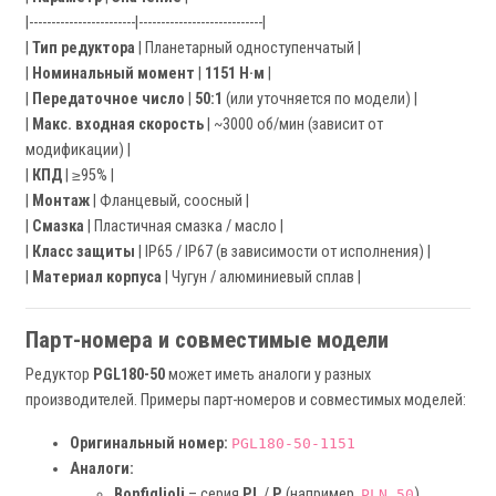
|------------------------|----------------------------|
|
Тип редуктора
| Планетарный одноступенчатый |
|
Номинальный момент
|
1151 Н·м
|
|
Передаточное число
|
50:1
(или уточняется по модели) |
|
Макс. входная скорость
| ~3000 об/мин (зависит от
модификации) |
|
КПД
| ≥95% |
|
Монтаж
| Фланцевый, соосный |
|
Смазка
| Пластичная смазка / масло |
|
Класс защиты
| IP65 / IP67 (в зависимости от исполнения) |
|
Материал корпуса
| Чугун / алюминиевый сплав |
Парт-номера и совместимые модели
Редуктор
PGL180-50
может иметь аналоги у разных
производителей. Примеры парт-номеров и совместимых моделей:
Оригинальный номер:
PGL180-50-1151
Аналоги:
Bonfiglioli
– серия
PL
/
P
(например,
)
PLN 50