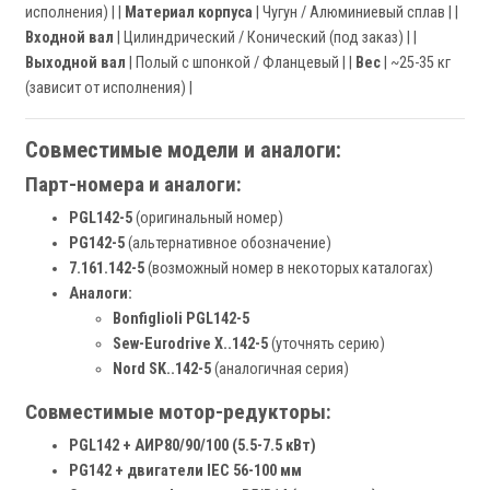
исполнения) | |
Материал корпуса
| Чугун / Алюминиевый сплав | |
Входной вал
| Цилиндрический / Конический (под заказ) | |
Выходной вал
| Полый с шпонкой / Фланцевый | |
Вес
| ~25-35 кг
(зависит от исполнения) |
Совместимые модели и аналоги:
Парт-номера и аналоги:
PGL142-5
(оригинальный номер)
PG142-5
(альтернативное обозначение)
7.161.142-5
(возможный номер в некоторых каталогах)
Аналоги:
Bonfiglioli PGL142-5
Sew-Eurodrive X..142-5
(уточнять серию)
Nord SK..142-5
(аналогичная серия)
Совместимые мотор-редукторы:
PGL142 + АИР80/90/100 (5.5-7.5 кВт)
PG142 + двигатели IEC 56-100 мм