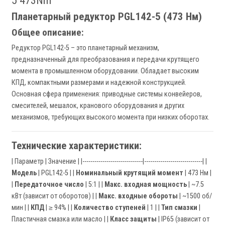
5 473Nm
Планетарный редуктор PGL142-5 (473 Нм)
Общее описание:
Редуктор PGL142-5 – это планетарный механизм,
предназначенный для преобразования и передачи крутящего
момента в промышленном оборудовании. Обладает высоким
КПД, компактными размерами и надежной конструкцией.
Основная сфера применения: приводные системы конвейеров,
смесителей, мешалок, кранового оборудования и других
механизмов, требующих высокого момента при низких оборотах.
Технические характеристики:
| Параметр | Значение | |------------------------------|-----------------------------| |
Модель
| PGL142-5 | |
Номинальный крутящий момент
| 473 Нм |
|
Передаточное число
| 5:1 | |
Макс. входная мощность
| ~7.5
кВт (зависит от оборотов) | |
Макс. входные обороты
| ~1500 об/
мин | |
КПД
| ≥ 94% | |
Количество ступеней
| 1 | |
Тип смазки
|
Пластичная смазка или масло | |
Класс защиты
| IP65 (зависит от