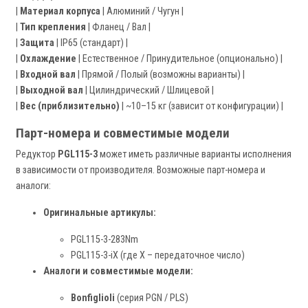
|
Материал корпуса
| Алюминий / Чугун |
|
Тип крепления
| Фланец / Вал |
|
Защита
| IP65 (стандарт) |
|
Охлаждение
| Естественное / Принудительное (опционально) |
|
Входной вал
| Прямой / Полый (возможны варианты) |
|
Выходной вал
| Цилиндрический / Шлицевой |
|
Вес (приблизительно)
| ~10–15 кг (зависит от конфигурации) |
Парт-номера и совместимые модели
Редуктор
PGL115-3
может иметь различные варианты исполнения
в зависимости от производителя. Возможные парт-номера и
аналоги:
Оригинальные артикулы:
PGL115-3-283Nm
PGL115-3-iX (где X – передаточное число)
Аналоги и совместимые модели:
Bonfiglioli
(серия PGN / PLS)