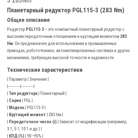
3 283Nm
Планетарный редуктор PGL115-3 (283 Nm)
Общее описание
Редуктор
PGL115-3
– это компактный планетарный редуктор с
высоким передаточным отношением и крутящим моментом
283
Нм
. Он предназначен для использования в промышленных
приводах, робототехнике, автоматизированных системах и других
механизмах, требующих высокой точности и надежности.
Технические характеристики
| Параметр | Значение |
|----------|----------|
|
Тип редуктора
| Планетарный |
|
Серия
| PGL |
|
Модель
| PGL115-3 |
|
Крутящий момент
| 283 Нм |
|
Передаточное число (i)
| Зависит от модификации (например,
3:1, 5:1, 10:1 и др.) |
|
КПД (%)
| 90–95% |