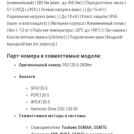
(номинальный) | 283 Нм (макс. до 450 Нм) | | Передаточное число |
5:1 | | КПД | ≥95% | | Осевая нагрузка (макс.) | До 15 кН | |
Радиальная нагрузка (макс.) | До 10 кН | | Класс защиты | IP65
(пыле- и влагозащита) | | Материал корпуса | Алюминиевый сплав |
| Вес | ~12 кг | | Рабочая температура | -20°C до +90°C | | Тип смазки |
Консистентная смазка (Lifetime) | | Подключение вала | Входной/
выходной вал (по запросу) |
Парт-номера и совместимые модели:
Оригинальный номер:
PEE120-5-283Nm
Аналоги:
SPG120-5
PLPE120-5
APEX120-5
Harmonic Drive CSG-120-50
Совместимые моторы и системы:
Серводвигатели:
Yaskawa SGMAH, SGM7G