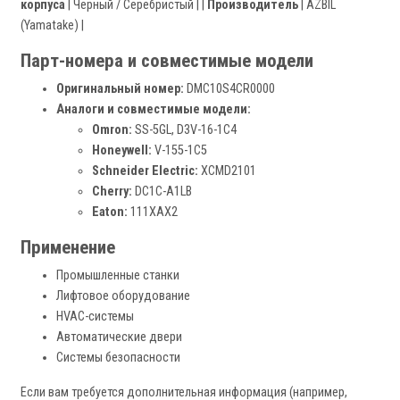
корпуса
| Черный / Серебристый | |
Производитель
| AZBIL
(Yamatake) |
Парт-номера и совместимые модели
Оригинальный номер:
DMC10S4CR0000
Аналоги и совместимые модели:
Omron:
SS-5GL, D3V-16-1C4
Honeywell:
V-155-1C5
Schneider Electric:
XCMD2101
Cherry:
DC1C-A1LB
Eaton:
111XAX2
Применение
Промышленные станки
Лифтовое оборудование
HVAC-системы
Автоматические двери
Системы безопасности
Если вам требуется дополнительная информация (например,