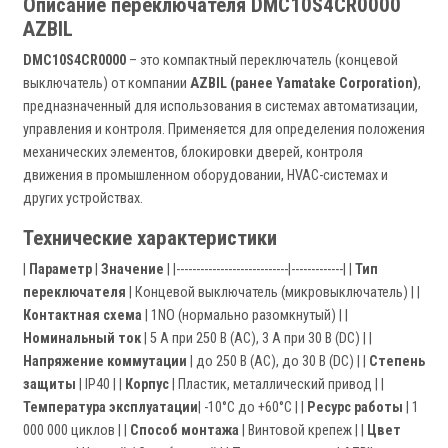
Описание переключателя DMC10S4CR0000
AZBIL
DMC10S4CR0000
– это компактный переключатель (концевой
выключатель) от компании
AZBIL (ранее Yamatake Corporation)
,
предназначенный для использования в системах автоматизации,
управления и контроля. Применяется для определения положения
механических элементов, блокировки дверей, контроля
движения в промышленном оборудовании, HVAC-системах и
других устройствах.
Технические характеристики
|
Параметр
|
Значение
| |----------------------------|-------------| |
Тип
переключателя
| Концевой выключатель (микровыключатель) | |
Контактная схема
| 1NO (нормально разомкнутый) | |
Номинальный ток
| 5 А при 250 В (AC), 3 А при 30 В (DC) | |
Напряжение коммутации
| до 250 В (AC), до 30 В (DC) | |
Степень
защиты
| IP40 | |
Корпус
| Пластик, металлический привод | |
Температура эксплуатации
| -10°C до +60°C | |
Ресурс работы
| 1
000 000 циклов | |
Способ монтажа
| Винтовой крепеж | |
Цвет