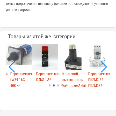
схема подключения или спецификации производителя), уточните
детали запроса.
Товары из этой же категории
атель
Переключатель
Переключатель
Концевой
Переключатель
S
LW39-16C-
D4NS-1AF
выключатель
PKZM0-32
90B-44
Yamatake/Azbil
PKZM032
EN60...