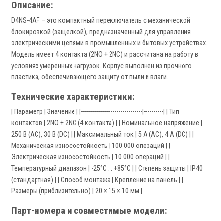
Описание:
D4NS-4AF – это компактный переключатель с механической
блокировкой (защелкой), предназначенный для управления
электрическими цепями в промышленных и бытовых устройствах.
Модель имеет 4 контакта (2NO + 2NC) и рассчитана на работу в
условиях умеренных нагрузок. Корпус выполнен из прочного
пластика, обеспечивающего защиту от пыли и влаги.
Технические характеристики:
| Параметр | Значение | |-------------------------------|----------| | Тип
контактов | 2NO + 2NC (4 контакта) | | Номинальное напряжение |
250 В (AC), 30 В (DC) | | Максимальный ток | 5 А (AC), 4 А (DC) | |
Механическая износостойкость | 100 000 операций | |
Электрическая износостойкость | 10 000 операций | |
Температурный диапазон | -25°C ... +85°C | | Степень защиты | IP40
(стандартная) | | Способ монтажа | Крепление на панель | |
Размеры (приблизительно) | 20 × 15 × 10 мм |
Парт-номера и совместимые модели: