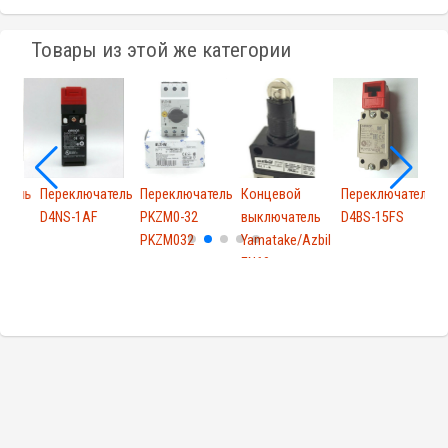
Товары из этой же категории
атель
Переключатель
Переключатель
Концевой
Переключатель
D4NS-1AF
PKZM0-32
выключатель
D4BS-15FS
PKZM032
Yamatake/Azbil
EN60...