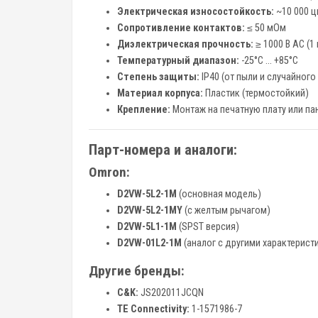
Электрическая износостойкость:
~10 000 ц
Сопротивление контактов:
≤ 50 мОм
Диэлектрическая прочность:
≥ 1000 В AC (1
Температурный диапазон:
-25°C … +85°C
Степень защиты:
IP40 (от пыли и случайного
Материал корпуса:
Пластик (термостойкий)
Крепление:
Монтаж на печатную плату или па
Парт-номера и аналоги:
Omron:
D2VW-5L2-1M
(основная модель)
D2VW-5L2-1MY
(с желтым рычагом)
D2VW-5L1-1M
(SPST версия)
D2VW-01L2-1M
(аналог с другими характерист
Другие бренды:
C&K:
JS202011JCQN
TE Connectivity:
1-1571986-7