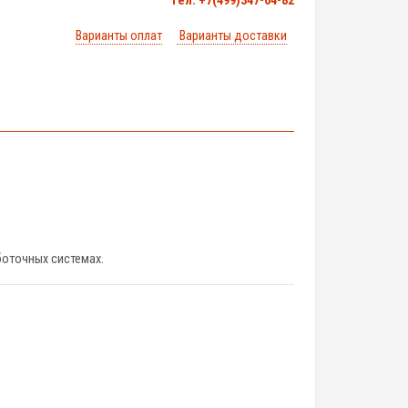
тел. +7(499)347-04-82
Варианты оплат
Варианты доставки
боточных системах.