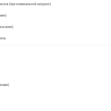
иклов (при номинальной нагрузке)
 мин)
 касания)
нель
иками)