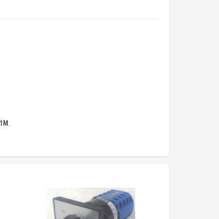
-1M
.