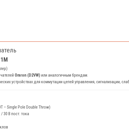
чатель
-1M
лер)
ючателей
Omron (D2VW)
или аналогичным брендам.
ческих устройствах для коммутации цепей управления, сигнализации, сла
 – Single Pole Double Throw)
/ 30 В пост. тока
иклов