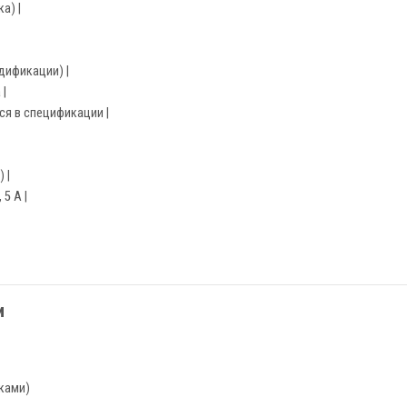
а) |
дификации) |
 |
тся в спецификации |
 |
 5 А |
и
ками)