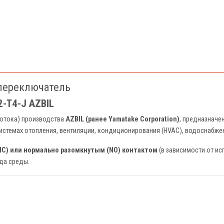
 переключатель
-T4-J AZBIL
потока) производства
AZBIL (ранее Yamatake Corporation)
, предназначе
системах отопления, вентиляции, кондиционирования (HVAC), водоснабже
C) или нормально разомкнутым (NO) контактом
(в зависимости от ис
да среды.