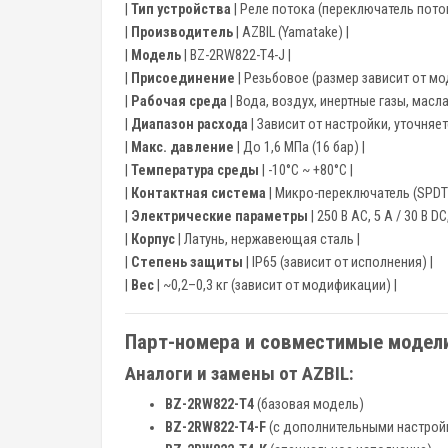
|
Тип устройства
| Реле потока (переключатель поток
|
Производитель
| AZBIL (Yamatake) |
|
Модель
| BZ-2RW822-T4-J |
|
Присоединение
| Резьбовое (размер зависит от мо
|
Рабочая среда
| Вода, воздух, инертные газы, масла
|
Диапазон расхода
| Зависит от настройки, уточняе
|
Макс. давление
| До 1,6 МПа (16 бар) |
|
Температура среды
| -10°C ~ +80°C |
|
Контактная система
| Микро-переключатель (SPDT)
|
Электрические параметры
| 250 В AC, 5 А / 30 В DC,
|
Корпус
| Латунь, нержавеющая сталь |
|
Степень защиты
| IP65 (зависит от исполнения) |
|
Вес
| ~0,2–0,3 кг (зависит от модификации) |
Парт-номера и совместимые модел
Аналоги и замены от AZBIL:
BZ-2RW822-T4
(базовая модель)
BZ-2RW822-T4-F
(с дополнительными настрой