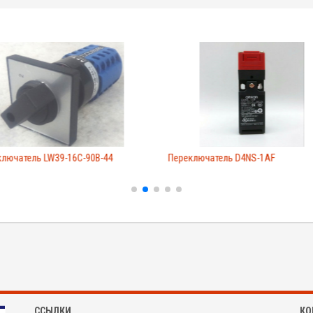
ключатель LW39-16C-90B-44
Переключатель D4NS-1AF
ССЫЛКИ
КО