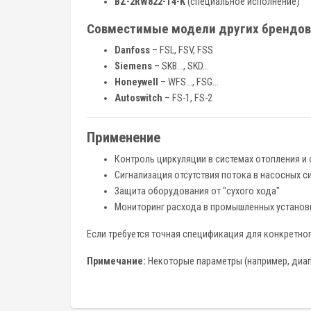
BZ-2RW822-T4-K
(специальное исполнение)
Совместимые модели других брендов
Danfoss
– FSL, FSV, FSS
Siemens
– SKB…, SKD…
Honeywell
– WFS…, FSG…
Autoswitch
– FS-1, FS-2
Применение
Контроль циркуляции в системах отопления и
Сигнализация отсутствия потока в насосных с
Защита оборудования от "сухого хода"
Мониторинг расхода в промышленных установ
Если требуется точная спецификация для конкретно
Примечание:
Некоторые параметры (например, диапа