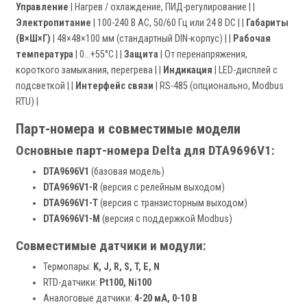
Управление
| Нагрев / охлаждение, ПИД-регулирование | |
Электропитание
| 100-240 В AC, 50/60 Гц или 24 В DC | |
Габариты
(В×Ш×Г)
| 48×48×100 мм (стандартный DIN-корпус) | |
Рабочая
температура
| 0...+55°C | |
Защита
| От перенапряжения,
короткого замыкания, перегрева | |
Индикация
| LED-дисплей с
подсветкой | |
Интерфейс связи
| RS-485 (опционально, Modbus
RTU) |
Парт-номера и совместимые модели
Основные парт-номера Delta для DTA9696V1:
DTA9696V1
(базовая модель)
DTA9696V1-R
(версия с релейным выходом)
DTA9696V1-T
(версия с транзисторным выходом)
DTA9696V1-M
(версия с поддержкой Modbus)
Совместимые датчики и модули:
Термопары:
K, J, R, S, T, E, N
RTD-датчики:
Pt100, Ni100
Аналоговые датчики:
4-20 мА, 0-10 В