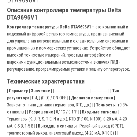
DTA9696V1
Описание контроллера температуры Delta
DTA9696V1
Контроллер температуры Delta DTA9696V1
– это компактный и
надежный цифровой регулятор температуры, предназначенный
для управления нагревательными и охладительными системами в
промышленных и коммерческих установках. Устройство обладает
высокой точностью измерений, простым интерфейсом и
широкими функциональными возможностями, включая ПИД-
регулирование, программируемые уставки и защиту от перегрузок.
Технические характеристики
|
Параметр
|
Значение
| |------------------------------|--------------| |
Тип
регулятора
| ПИД (PID) / ON-OFF | |
Диапазон измерения
|
Зависит от типа датчика (термопара, RTD, др.) | |
Точность
| ±0,3%
от шкалы | |
Разрешение
| 0,1°C / 0,1°F | |
Входные сигналы
|
Термопары (K, J, R, S, T, E, N и др.), RTD (Pt100, Ni100), 0-20 мА, 4-20
мА, 0-5 В, 1-5 В | |
Выходные сигналы
| Релейный выход (SPDT),
транзисторный выход, аналоговый выход (4-20 мА, 0-10 В) | |