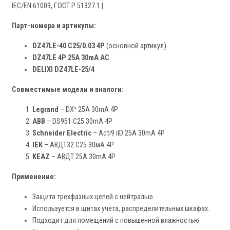
IEC/EN 61009, ГОСТ Р 51327.1 |
Парт-номера и артикулы:
DZ47LE-40 C25/0.03 4P
(основной артикул)
DZ47LE 4P 25A 30mA AC
DELIXI DZ47LE-25/4
Совместимые модели и аналоги:
Legrand
– DX³ 25A 30mA 4P
ABB
– DS951 C25 30mA 4P
Schneider Electric
– Acti9 iID 25A 30mA 4P
IEK
– АВДТ32 C25 30мА 4P
KEAZ
– АВДТ 25A 30mA 4P
Применение:
Защита трехфазных цепей с нейтралью.
Используется в щитах учета, распределительных шкафах.
Подходит для помещений с повышенной влажностью