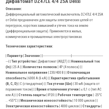
Дифавтомат DZ47LE 4/4 25A Delixi
Описание:
Дифференциальный автоматический выключатель DZ47LE 4/4 25A
от Delixi предназначен для защиты электрических цепей от
перегрузок, коротких замыканий и утечек тока на землю
(дифференциальная защита). Применяется в жилых,
коммерческих и промышленных электроустановках.
Технические характеристики:
|
Параметр
|
Значение
| |-----------------------------|--------------------------------
---| |
Тип устройства
| Дифавтомат (АВДТ) | |
Номинальный ток
(In)
| 25 А | |
Количество полюсов
| 4P (4 полюса) | |
Номинальное напряжение
| 230/400 В | |
Отключающая
способность
| 6000 А (6 кА) | |
Характеристика срабатывания
(B, C, D)
| C (стандартная) | |
Ток утечки (IΔn)
| 30 мА (защита от
поражения током) | |
Время отключения утечки
| ≤ 0,1 с (тип AC
или A) | |
Степень защиты
| IP20 | |
Рабочая температура
| -25°C
… +55°C | |
Механическая износостойкость
| 10 000 циклов | |
Электрическая износостойкость
| 4000 циклов | |
Стандарты
|