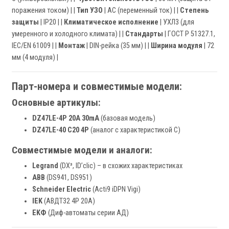
поражения током) | |
Тип УЗО
| AC (переменный ток) | |
Степень
защиты
| IP20 | |
Климатическое исполнение
| УХЛ3 (для
умеренного и холодного климата) | |
Стандарты
| ГОСТ Р 51327.1,
IEC/EN 61009 | |
Монтаж
| DIN-рейка (35 мм) | |
Ширина модуля
| 72
мм (4 модуля) |
Парт-номера и совместимые модели:
Основные артикулы:
DZ47LE-4P 20A 30mA
(базовая модель)
DZ47LE-40 C20 4P
(аналог с характеристикой C)
Совместимые модели и аналоги:
Legrand
(DX³, ID’clic) – в схожих характеристиках
ABB
(DS941, DS951)
Schneider Electric
(Acti9 iDPN Vigi)
IEK
(АВДТ32 4P 20A)
EKФ
(Диф-автоматы серии АД)