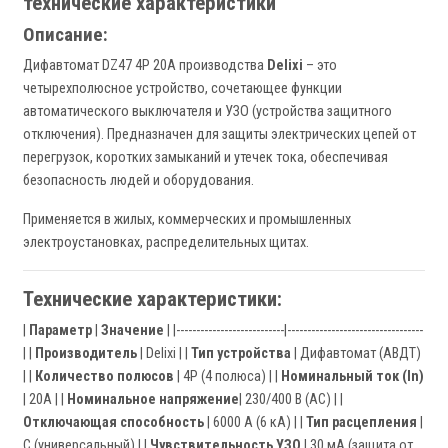
технические характеристики
Описание:
Дифавтомат DZ47 4P 20A производства
Delixi
– это
четырехполюсное устройство, сочетающее функции
автоматического выключателя и УЗО (устройства защитного
отключения). Предназначен для защиты электрических цепей от
перегрузок, коротких замыканий и утечек тока, обеспечивая
безопасность людей и оборудования.
Применяется в жилых, коммерческих и промышленных
электроустановках, распределительных щитах.
Технические характеристики:
|
Параметр
|
Значение
| |---------------------------|----------------------------------
| |
Производитель
| Delixi | |
Тип устройства
| Дифавтомат (АВДТ)
| |
Количество полюсов
| 4P (4 полюса) | |
Номинальный ток (In)
| 20А | |
Номинальное напряжение
| 230/400 В (AC) | |
Отключающая способность
| 6000 А (6 кА) | |
Тип расцепления
|
C (универсальный) | |
Чувствительность УЗО
| 30 мА (защита от