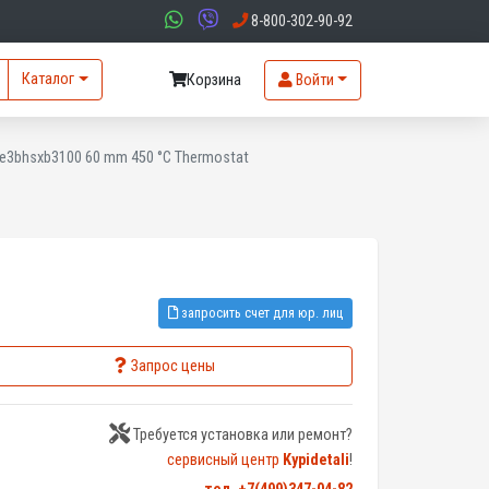
8-800-302-90-92
Каталог
Корзина
Войти
ae3bhsxb3100 60 mm 450 °C Thermostat
запросить счет для юр. лиц
Запрос цены
Требуется установка или ремонт?
сервисный центр
Kypidetali
!