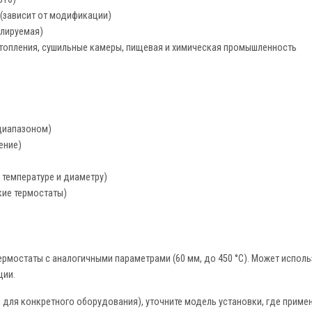
(зависит от модификации)
улируемая)
топления, сушильные камеры, пищевая и химическая промышленность
диапазоном)
ение)
 температуре и диаметру)
кие термостаты)
ермостаты с аналогичными параметрами (60 мм, до 450 °C). Может испол
ции.
 для конкретного оборудования), уточните модель установки, где примен