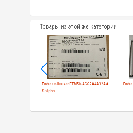
Товары из этой же категории
68 DC PNP FTC968
Endress-Hauser FTM50-AGG2A4A32AA
Endre
Solipha...