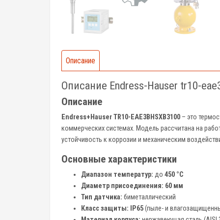
Описание
Описание Endress-Hauser tr10-eae
Описание
Endress+Hauser TR10-EAE3BHSXB3100
– это термос
коммерческих системах. Модель рассчитана на рабо
устойчивость к коррозии и механическим воздейств
Основные характеристики
Диапазон температур:
до
450 °C
Диаметр присоединения:
60 мм
Тип датчика:
биметаллический
Класс защиты:
IP65
(пыле- и влагозащищенн
Материал корпуса:
нержавеющая сталь (AISI 