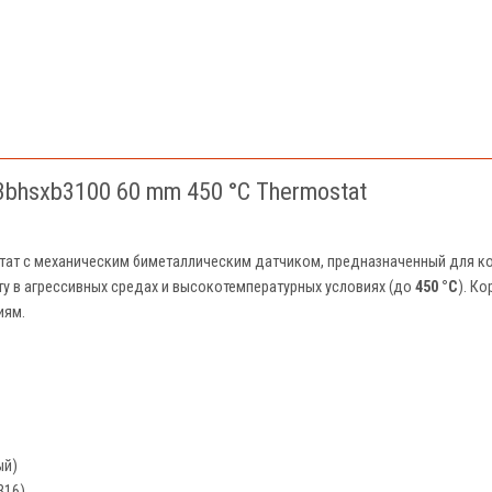
3bhsxb3100 60 mm 450 °C Thermostat
тат с механическим биметаллическим датчиком, предназначенный для к
ту в агрессивных средах и высокотемпературных условиях (до
450 °C
). К
иям.
ый)
316)