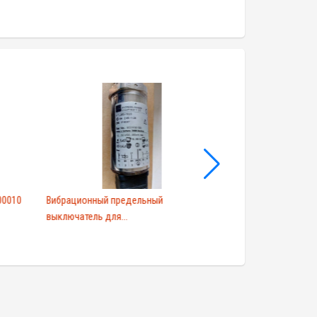
00010
Вибрационный предельный
Гидростатический
выключатель для...
Hause...