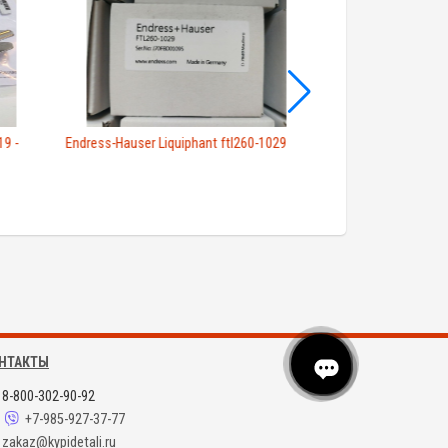
9 -
Endress-Hauser Liquiphant ftl260-1029
Вибрационный пр
выключатель для..
НТАКТЫ
8-800-302-90-92
+7-985-927-37-77
zakaz@kypidetali.ru