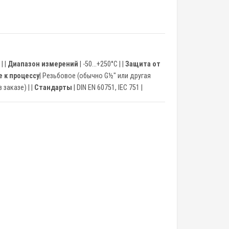
| |
Диапазон измерений
| -50…+250°C | |
Защита от
 к процессу
| Резьбовое (обычно G½" или другая
 заказе) | |
Стандарты
| DIN EN 60751, IEC 751 |