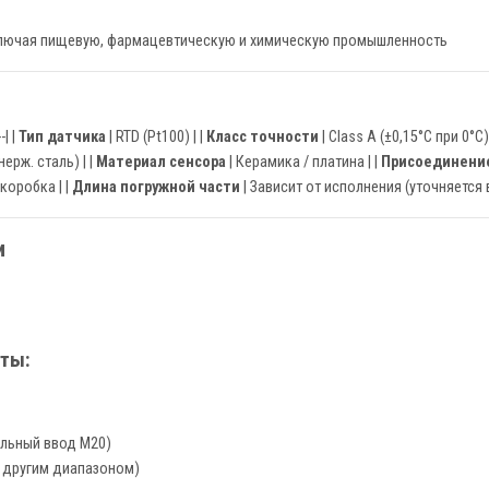
ключая пищевую, фармацевтическую и химическую промышленность
--| |
Тип датчика
| RTD (Pt100) | |
Класс точности
| Class A (±0,15°C при 0°C) 
(нерж. сталь) | |
Материал сенсора
| Керамика / платина | |
Присоединение
коробка | |
Длина погружной части
| Зависит от исполнения (уточняется в
и
ты:
льный ввод M20)
с другим диапазоном)