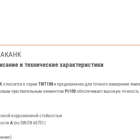
8-AKAHK
сание и технические характеристики
K
относится к серии
TMT188
и предназначен для точного измерения темп
иновым чувствительным элементом
Pt100
обеспечивает высокую точность 
высокой коррозионной стойкостью
ности
A
(по DIN EN 60751)
нение)