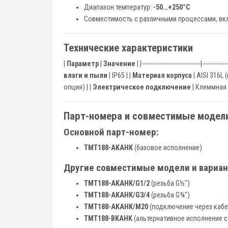
Диапазон температур:
-50…+250°C
Совместимость с различными процессами, в
Технические характеристики
|
Параметр
|
Значение
| |-----------------------------|------------
влаги и пыли
| IP65 | |
Материал корпуса
| AISI 316L 
опция) | |
Электрическое подключение
| Клеммная 
Парт-номера и совместимые модел
Основной парт-номер:
TMT188-AKAHK
(базовое исполнение)
Другие совместимые модели и вариан
TMT188-AKAHK/G1/2
(резьба G½")
TMT188-AKAHK/G3/4
(резьба G¾")
TMT188-AKAHK/M20
(подключение через кабе
TMT188-BKAHK
(альтернативное исполнение 