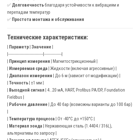
✅
Долговечность
благодаря устойчивости к вибрациям и
перепадам температур
✅
Простота монтажа и обслуживания
Технические характеристики:
|
Параметр
|
Значение
|
|----------------------------|--------------|
|
Принцип измерения
| Магнитострикционный |
|
Измеряемая среда
| Жидкости (включая агрессивные) |
|
Диапазон измерения
| До 6 м (зависит от модификации) |
|
Точность
| ±1 мм |
|
Выходной сигнал
| 4…20 мА, HART, Profibus PA/DP, Foundation
Fieldbus |
|
Рабочее давление
| До 40 бар (возможны варианты до 100 бар)
|
|
Температура процесса
| От -40°C до +150°C |
|
Материал зонда
| Нержавеющая сталь (1.4404 / 316L),
альтернативы по запросу |