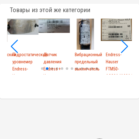
Товары из этой же категории
тический
Гидростатический
Датчик
Вибрационный
Endress-
E
р
уровнемер
давления
предельный
Hauser
H
Endress-
Endress +
выключатель
FTM50-
L
Hause...
Hauser
для...
AGG2A4A32AA
f
PMC131-...
Solipha...