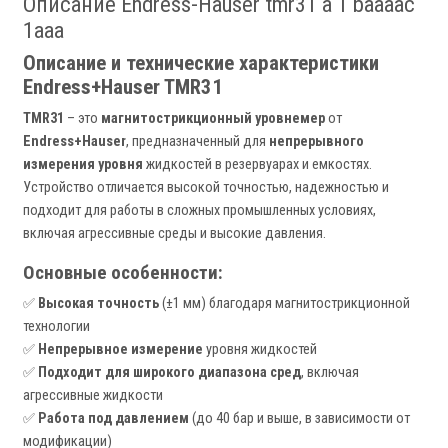
Описание Endress-Hauser tmr31 a 1 baaaac
1aaa
Описание и технические характеристики
Endress+Hauser TMR31
TMR31
– это
магнитострикционный уровнемер
от
Endress+Hauser
, предназначенный для
непрерывного
измерения уровня
жидкостей в резервуарах и емкостях.
Устройство отличается высокой точностью, надежностью и
подходит для работы в сложных промышленных условиях,
включая агрессивные среды и высокие давления.
Основные особенности:
✅
Высокая точность
(±1 мм) благодаря магнитострикционной
технологии
✅
Непрерывное измерение
уровня жидкостей
✅
Подходит для широкого диапазона сред
, включая
агрессивные жидкости
✅
Работа под давлением
(до 40 бар и выше, в зависимости от
модификации)