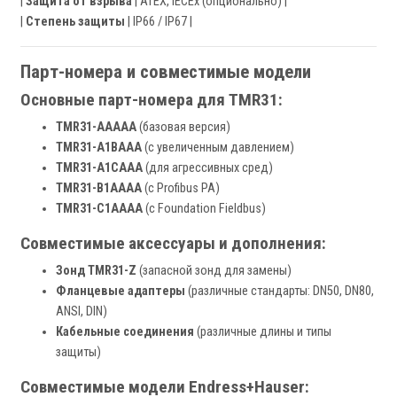
|
Защита от взрыва
| ATEX, IECEx (опционально) |
|
Степень защиты
| IP66 / IP67 |
Парт-номера и совместимые модели
Основные парт-номера для TMR31:
TMR31-AAAAA
(базовая версия)
TMR31-A1BAAA
(с увеличенным давлением)
TMR31-A1CAAA
(для агрессивных сред)
TMR31-B1AAAA
(с Profibus PA)
TMR31-C1AAAA
(с Foundation Fieldbus)
Совместимые аксессуары и дополнения:
Зонд TMR31-Z
(запасной зонд для замены)
Фланцевые адаптеры
(различные стандарты: DN50, DN80,
ANSI, DIN)
Кабельные соединения
(различные длины и типы
защиты)
Совместимые модели Endress+Hauser: