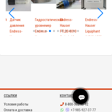
нный
Датчик
Гидростатический
Endress-
Endress-
ый
давления
уровнемер
Hauser
Hauser
ель
Endress-
Endress-
FTL20-0010
Liquiphant
E
Hauser
Hause...
Switch 19 -
ftl260-1029
H
PMP131-
25...
P
A1...
ССЫЛКИ
КОНТАКТЫ
Условия работы
8-800-302-90-92
Оплата и доставка
+7-985-927-37-77