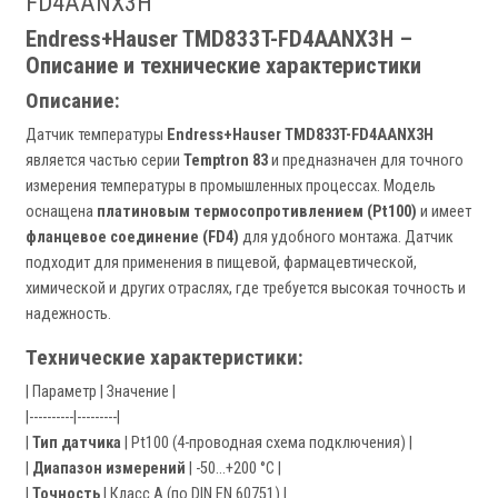
FD4AANX3H
Endress+Hauser TMD833T-FD4AANX3H –
Описание и технические характеристики
Описание:
Датчик температуры
Endress+Hauser TMD833T-FD4AANX3H
является частью серии
Temptron 83
и предназначен для точного
измерения температуры в промышленных процессах. Модель
оснащена
платиновым термосопротивлением (Pt100)
и имеет
фланцевое соединение (FD4)
для удобного монтажа. Датчик
подходит для применения в пищевой, фармацевтической,
химической и других отраслях, где требуется высокая точность и
надежность.
Технические характеристики:
| Параметр | Значение |
|----------|---------|
|
Тип датчика
| Pt100 (4-проводная схема подключения) |
|
Диапазон измерений
| -50…+200 °C |
|
Точность
| Класс A (по DIN EN 60751) |