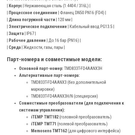
|
Корпус
| Нержавеющая сталь (1.4404 / 316L) |
|
Процессное соединение
| Фланец DN50 PN16 (FD4) |
|
Длина погружной части
| 120 мм |
|
Электрическое подключение
| Кабельный ввод PG13.5 |
|
Защита
| IP67 |
|
Рабочее давление
| До 16 бар (PN16) |
|
Среда
| Жидкости, газы, пары |
Парт-номера и совместимые модели:
Основной парт-номер:
TMD833T-FD4AANX3H
Альтернативные парт-номера:
TMD833T-FD4AANX3 (без дополнительной
маркировки)
TMD833T-FD4AANX3H/N (спецверсия)
Совместимые преобразователи (для подключения к
системам управления):
iTEMP TMT182
(головной преобразователь)
iTEMP TMT71
(полевой преобразователь)
Memosens TMT162
(для цифрового интерфейса)