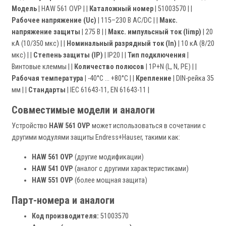
Модель
| HAW 561 OVP | |
Каталожный номер
| 51003570 | |
Рабочее напряжение (Uc)
| 115–230 В AC/DC | |
Макс.
напряжение защиты
| 275 В | |
Макс. импульсный ток (Iimp)
| 20
кА (10/350 мкс) | |
Номинальный разрядный ток (In)
| 10 кА (8/20
мкс) | |
Степень защиты (IP)
| IP20 | |
Тип подключения
|
Винтовые клеммы | |
Количество полюсов
| 1P+N (L, N, PE) | |
Рабочая температура
| -40°C ... +80°C | |
Крепление
| DIN-рейка 35
мм | |
Стандарты
| IEC 61643-11, EN 61643-11 |
Совместимые модели и аналоги
Устройство
HAW 561 OVP
может использоваться в сочетании с
другими модулями защиты Endress+Hauser, такими как:
HAW 561 OVP
(другие модификации)
HAW 541 OVP
(аналог с другими характеристиками)
HAW 551 OVP
(более мощная защита)
Парт-номера и аналоги
Код производителя:
51003570