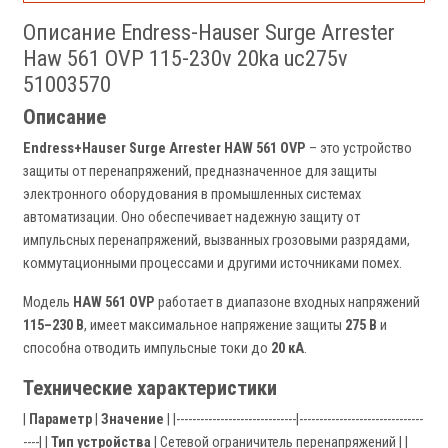
Описание Endress-Hauser Surge Arrester
Haw 561 OVP 115-230v 20ka uc275v
51003570
Описание
Endress+Hauser Surge Arrester HAW 561 OVP
– это устройство
защиты от перенапряжений, предназначенное для защиты
электронного оборудования в промышленных системах
автоматизации. Оно обеспечивает надежную защиту от
импульсных перенапряжений, вызванных грозовыми разрядами,
коммутационными процессами и другими источниками помех.
Модель
HAW 561 OVP
работает в диапазоне входных напряжений
115–230 В
, имеет максимальное напряжение защиты
275 В
и
способна отводить импульсные токи до
20 кА
.
Технические характеристики
|
Параметр
|
Значение
| |------------------------------|-------------------------------
----| |
Тип устройства
| Сетевой ограничитель перенапряжений | |