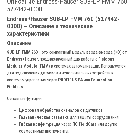
Описание Endress-Hauser SUB-LP FMM 760
527442-0000
Endress+Hauser SUB-LP FMM 760 (527442-
0000) – Описание и технические
характеристики
Описание
SUB-LP FMM 760
– это компактный модуль ввода-вывода (I/O) от
Endress+Hauser
, предназначенный для работы с
Fieldbus
Modular Module (FMM)
в системах автоматизации. Используется
для подключения датчиков и исполнительных устройств к
системам управления через
PROFIBUS PA
или
Foundation
Fieldbus
.
Основные функции:
Цифровая обработка сигналов
от датчиков.
Гальваническая развязка
для защиты оборудования.
Гибкая конфигурация
через ПО
FieldCare
или другие
совместимые инструменты.