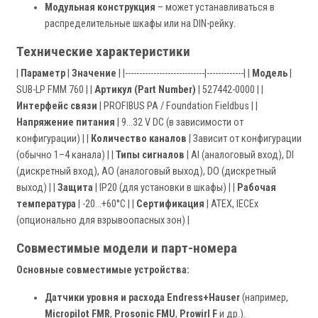
Модульная конструкция
– может устанавливаться в
распределительные шкафы или на DIN-рейку.
Технические характеристики
|
Параметр
|
Значение
| |----------------------------|-------------| |
Модель
|
SUB-LP FMM 760 | |
Артикул (Part Number)
| 527442-0000 | |
Интерфейс связи
| PROFIBUS PA / Foundation Fieldbus | |
Напряжение питания
| 9…32 V DC (в зависимости от
конфигурации) | |
Количество каналов
| Зависит от конфигурации
(обычно 1–4 канала) | |
Типы сигналов
| AI (аналоговый вход), DI
(дискретный вход), AO (аналоговый выход), DO (дискретный
выход) | |
Защита
| IP20 (для установки в шкафы) | |
Рабочая
температура
| -20…+60°C | |
Сертификация
| ATEX, IECEx
(опционально для взрывоопасных зон) |
Совместимые модели и парт-номера
Основные совместимые устройства:
Датчики уровня и расхода Endress+Hauser
(например,
Micropilot FMR
,
Prosonic FMU
,
Prowirl F
и др.).