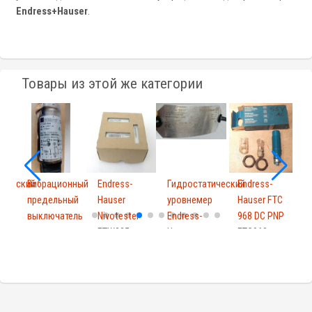
Endress+Hauser
.
Товары из этой же категории
тический
Вибрационный
Endress-
Гидростатический
Endress-
E
р
предельный
Hauser
уровнемер
Hauser FTC
H
выключатель
Nivotester
Endress-
968 DC PNP
F
для...
FTW325
Hause...
FTC968
0
A2A1A
918...
F