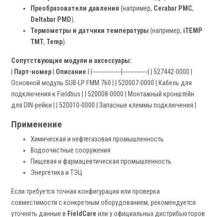
Преобразователи давления
(например,
Cerabar PMC
,
Deltabar PMD
).
Термометры и датчики температуры
(например,
iTEMP
TMT
,
Temp
).
Сопутствующие модули и аксессуары:
|
Парт-номер
|
Описание
| |---------------|-------------| | 527442-0000 |
Основной модуль SUB-LP FMM 760 | | 520007-0000 | Кабель для
подключения к Fieldbus | | 520008-0000 | Монтажный кронштейн
для DIN-рейки | | 520010-0000 | Запасные клеммы подключения |
Применение
Химическая и нефтегазовая промышленность
Водоочистные сооружения
Пищевая и фармацевтическая промышленность
Энергетика и ТЭЦ
Если требуется точная конфигурация или проверка
совместимости с конкретным оборудованием, рекомендуется
уточнять данные в
FieldCare
или у официальных дистрибьюторов