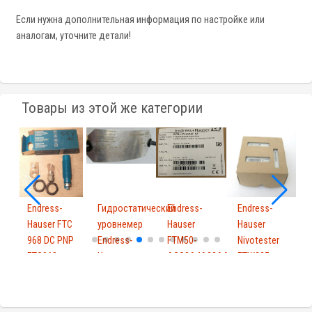
Если нужна дополнительная информация по настройке или
аналогам, уточните детали!
Товары из этой же категории
Endress-
Гидростатический
Endress-
Endress-
Hauser FTC
уровнемер
Hauser
Hauser
968 DC PNP
Endress-
FTM50-
Nivotester
E
9
FTC968
Hause...
AGG2A4A32AA
FTW325
H
918...
Solipha...
A2A1A
A