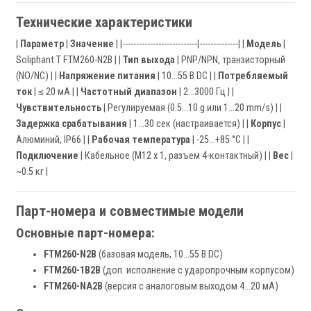
Технические характеристики
|
Параметр
|
Значение
| |---------------------------|--------------| |
Модель
|
Soliphant T FTM260-N2B | |
Тип выхода
| PNP/NPN, транзисторный
(NO/NC) | |
Напряжение питания
| 10…55 В DC | |
Потребляемый
ток
| ≤ 20 мА | |
Частотный диапазон
| 2…3000 Гц | |
Чувствительность
| Регулируемая (0.5…10 g или 1…20 mm/s) | |
Задержка срабатывания
| 1…30 сек (настраивается) | |
Корпус
|
Алюминий, IP66 | |
Рабочая температура
| -25…+85 °C | |
Подключение
| Кабельное (M12 x 1, разъем 4-контактный) | |
Вес
|
~0.5 кг |
Парт-номера и совместимые модели
Основные парт-номера:
FTM260-N2B
(базовая модель, 10…55 В DC)
FTM260-1B2B
(доп. исполнение с ударопрочным корпусом)
FTM260-NA2B
(версия с аналоговым выходом 4…20 мА)