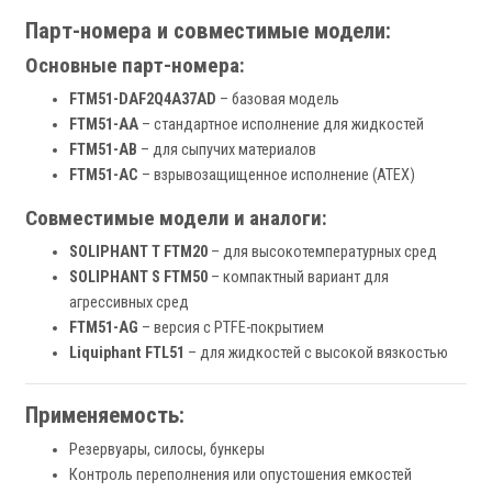
Парт-номера и совместимые модели:
Основные парт-номера:
FTM51-DAF2Q4A37AD
– базовая модель
FTM51-AA
– стандартное исполнение для жидкостей
FTM51-AB
– для сыпучих материалов
FTM51-AC
– взрывозащищенное исполнение (ATEX)
Совместимые модели и аналоги:
SOLIPHANT T FTM20
– для высокотемпературных сред
SOLIPHANT S FTM50
– компактный вариант для
агрессивных сред
FTM51-AG
– версия с PTFE-покрытием
Liquiphant FTL51
– для жидкостей с высокой вязкостью
Применяемость:
Резервуары, силосы, бункеры
Контроль переполнения или опустошения емкостей