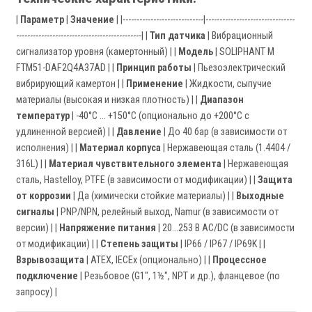
|
Параметр
|
Значение
| |-----------------------------|--------------------------------
---------------------------------------------| |
Тип датчика
| Вибрационный
сигнализатор уровня (камертонный) | |
Модель
| SOLIPHANT M
FTM51-DAF2Q4A37AD | |
Принцип работы
| Пьезоэлектрический
вибрирующий камертон | |
Применение
| Жидкости, сыпучие
материалы (высокая и низкая плотность) | |
Диапазон
температур
| -40°C … +150°C (опционально до +200°C с
удлиненной версией) | |
Давление
| До 40 бар (в зависимости от
исполнения) | |
Материал корпуса
| Нержавеющая сталь (1.4404 /
316L) | |
Материал чувствительного элемента
| Нержавеющая
сталь, Hastelloy, PTFE (в зависимости от модификации) | |
Защита
от коррозии
| Да (химически стойкие материалы) | |
Выходные
сигналы
| PNP/NPN, релейный выход, Namur (в зависимости от
версии) | |
Напряжение питания
| 20…253 В AC/DC (в зависимости
от модификации) | |
Степень защиты
| IP66 / IP67 / IP69K | |
Взрывозащита
| ATEX, IECEx (опционально) | |
Процессное
подключение
| Резьбовое (G1", 1½", NPT и др.), фланцевое (по
запросу) |