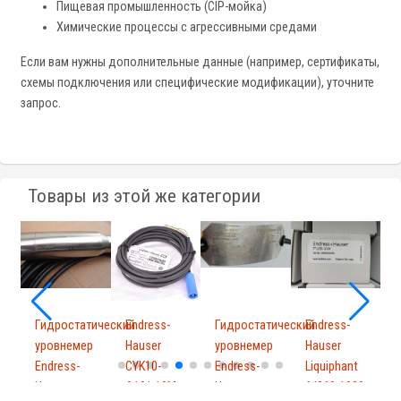
Пищевая промышленность (CIP-мойка)
Химические процессы с агрессивными средами
Если вам нужны дополнительные данные (например, сертификаты,
схемы подключения или специфические модификации), уточните
запрос.
Товары из этой же категории
Гидростатический
Endress-
Гидростатический
Endress-
E
уровнемер
Hauser
уровнемер
Hauser
H
Endress-
CYK10-
Endress-
Liquiphant
F
Hause...
A101 10M
Hause...
ftl260-1029
0