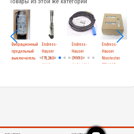
Товары из этой же категории
Вибрационный
Endress-
Endress-
Endress-
предельный
Hauser
Hauser
Hauser
выключатель
FTL260-
CYK10-
Nivotester
E
для...
0010
A101 10M
FTW325
H
FTL2600010
A2A1A
A