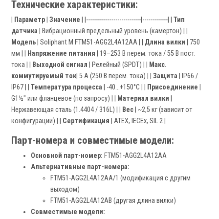
Технические характеристики:
|
Параметр
|
Значение
| |----------------------------|-------------| |
Тип
датчика
| Вибрационный предельный уровень (камертон) | |
Модель
| Soliphant M FTM51-AGG2L4A12AA | |
Длина вилки
| 750
мм | |
Напряжение питания
| 19–253 В перем. тока / 55 В пост.
тока | |
Выходной сигнал
| Релейный (SPDT) | |
Макс.
коммутируемый ток
| 5 A (250 В перем. тока) | |
Защита
| IP66 /
IP67 | |
Температура процесса
| -40...+150°C | |
Присоединение
|
G1½" или фланцевое (по запросу) | |
Материал вилки
|
Нержавеющая сталь (1.4404 / 316L) | |
Вес
| ~2,5 кг (зависит от
конфигурации) | |
Сертификация
| ATEX, IECEx, SIL 2 |
Парт-номера и совместимые модели:
Основной парт-номер:
FTM51-AGG2L4A12AA
Альтернативные парт-номера:
FTM51-AGG2L4A12AA/1 (модификация с другим
выходом)
FTM51-AGG2L4A12AB (другая длина вилки)
Совместимые модели: