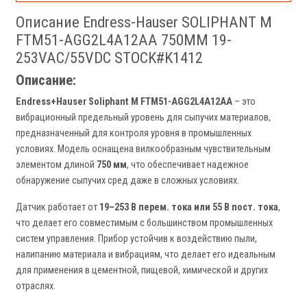
Описание Endress-Hauser SOLIPHANT M
FTM51-AGG2L4A12AA 750MM 19-
253VAC/55VDC STOCK#K1412
Описание:
Endress+Hauser Soliphant M FTM51-AGG2L4A12AA
– это
вибрационный предельный уровень для сыпучих материалов,
предназначенный для контроля уровня в промышленных
условиях. Модель оснащена вилкообразным чувствительным
элементом длиной
750 мм
, что обеспечивает надежное
обнаружение сыпучих сред даже в сложных условиях.
Датчик работает от
19–253 В перем. тока или 55 В пост. тока
,
что делает его совместимым с большинством промышленных
систем управления. Прибор устойчив к воздействию пыли,
налипанию материала и вибрациям, что делает его идеальным
для применения в цементной, пищевой, химической и других
отраслях.