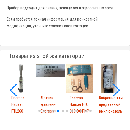
Прибор подходит для вязких, пенящихся и агрессивных сред.
Если требуется точная информация для конкретной
модификации, уточните условия эксплуатации.
Товары из этой же категории
Endress-
Датчик
Endress-
Вибрационный
Hauser
давления
Hauser FTC
предельный
FTL260-
Endress +
968 DC PNP
выключатель
E
0010
Hauser
FTC968
для...
H
FTL2600010
PMC131-...
918...