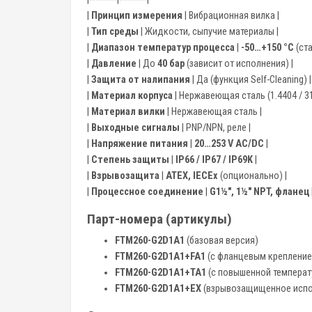
|
Принцип измерения
| Вибрационная вилка |
|
Тип среды
| Жидкости, сыпучие материалы |
|
Диапазон температур процесса
|
-50…+150 °C
(ст
|
Давление
| До
40 бар
(зависит от исполнения) |
|
Защита от налипания
| Да (функция Self-Cleaning) |
|
Материал корпуса
| Нержавеющая сталь (1.4404 / 31
|
Материал вилки
| Нержавеющая сталь |
|
Выходные сигналы
| PNP/NPN, реле |
|
Напряжение питания
|
20…253 V AC/DC
|
|
Степень защиты
|
IP66 / IP67 / IP69K
|
|
Взрывозащита
|
ATEX, IECEx
(опционально) |
|
Процессное соединение
|
G1½", 1½" NPT, фланец
Парт-номера (артикулы)
FTM260-G2D1A1
(базовая версия)
FTM260-G2D1A1+FA1
(с фланцевым креплени
FTM260-G2D1A1+TA1
(c повышенной температ
FTM260-G2D1A1+EX
(взрывозащищенное испо