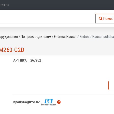
нтакты
Поиск
орудования
По производителям
Endress Hauser
Endress-Hauser soliph
M260-G2D
АРТИКУЛ: 267952
производитель: