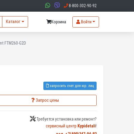
8-800-302-90-92
Каталог
Корзина
Войти
ant FTM260-G2D
запросить счет для юр. лиц
Запрос цены
Требуется установка или ремонт?
сервисный центр
Kypidetali
!