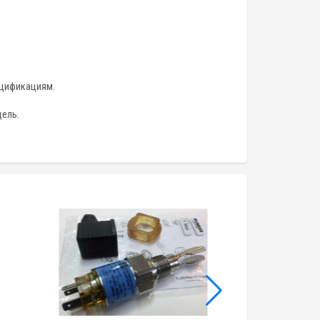
ецификациям.
дель.