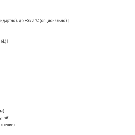
андартно), до
+250 °C
(опционально) |
6L) |
|
ем)
урой)
лнение)