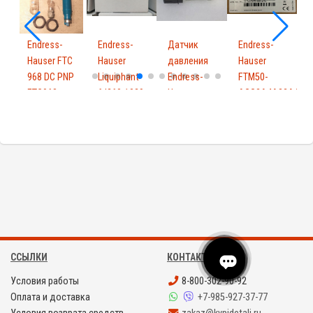
Endress-
Endress-
Датчик
Endress-
Г
Hauser FTC
Hauser
давления
Hauser
968 DC PNP
Liquiphant
Endress-
FTM50-
E
FTC968
ftl260-1029
Hauser
AGG2A4A32AA
H
918...
PMP131-
Solipha...
A1...
ССЫЛКИ
КОНТАКТЫ
Условия работы
8-800-302-90-92
Оплата и доставка
+7-985-927-37-77