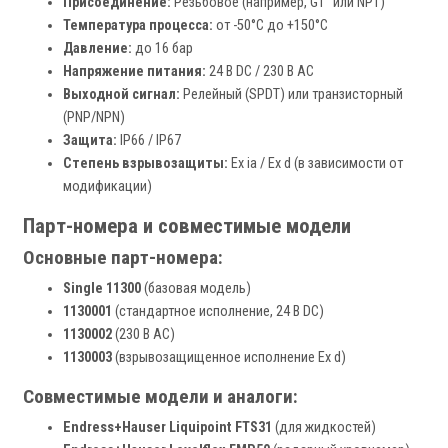
Присоединение:
Резьбовое (например, G1" или NPT)
Температура процесса:
от -50°C до +150°C
Давление:
до 16 бар
Напряжение питания:
24 В DC / 230 В AC
Выходной сигнал:
Релейный (SPDT) или транзисторный
(PNP/NPN)
Защита:
IP66 / IP67
Степень взрывозащиты:
Ex ia / Ex d (в зависимости от
модификации)
Парт-номера и совместимые модели
Основные парт-номера:
Single 11300
(базовая модель)
1130001
(стандартное исполнение, 24 В DC)
1130002
(230 В AC)
1130003
(взрывозащищенное исполнение Ex d)
Совместимые модели и аналоги:
Endress+Hauser Liquipoint FTS31
(для жидкостей)