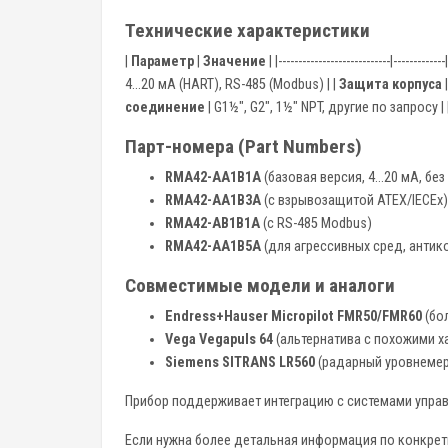
Технические характеристики
|
Параметр
|
Значение
| |----------------------------|-------------
4...20 мА (HART), RS-485 (Modbus) | |
Защита корпуса
|
соединение
| G1½", G2", 1½" NPT, другие по запросу | 
Парт-номера (Part Numbers)
RMA42-AA1B1A
(базовая версия, 4…20 мА, бе
RMA42-AA1B3A
(с взрывозащитой ATEX/IECEx)
RMA42-AB1B1A
(с RS-485 Modbus)
RMA42-AA1B5A
(для агрессивных сред, анти
Совместимые модели и аналоги
Endress+Hauser Micropilot FMR50/FMR60
(бо
Vega Vegapuls 64
(альтернатива с похожими х
Siemens SITRANS LR560
(радарный уровнемер
Прибор поддерживает интеграцию с системами упра
Если нужна более детальная информация по конкрет