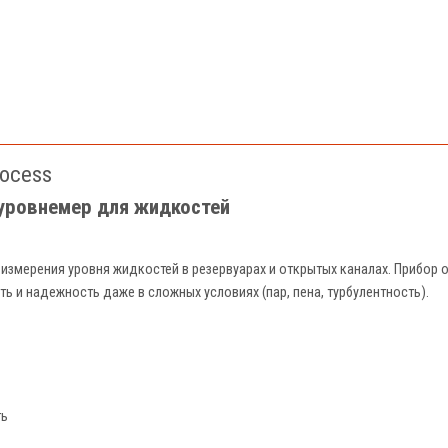
rocess
уровнемер для жидкостей
змерения уровня жидкостей в резервуарах и открытых каналах. Прибор о
ь и надежность даже в сложных условиях (пар, пена, турбулентность).
ть