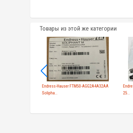
Товары из этой же категории
-A101 10M
Endress-Hauser FTM50-AGG2A4A32AA
Endre
Solipha...
25...