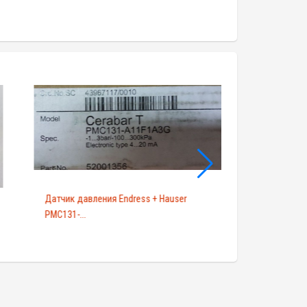
Датчик давления Endress + Hauser
Вибрационный пр
PMC131-...
выключатель для..