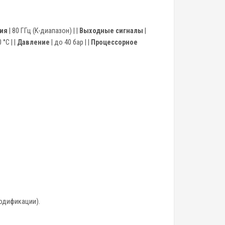
ния
| 80 ГГц (K-диапазон) | |
Выходные сигналы
|
 °C | |
Давление
| до 40 бар | |
Процессорное
одификации).