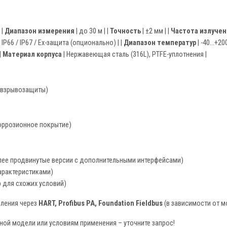
| |
Диапазон измерения
| до 30 м | |
Точность
| ±2 мм | |
Частота излуче
 IP66 / IP67 / Ex-защита (опционально) | |
Диапазон температур
| -40...+200
|
Материал корпуса
| Нержавеющая сталь (316L), PTFE-уплотнения |
з взрывозащиты)
коррозионное покрытие)
лее продвинутые версии с дополнительными интерфейсами)
арактеристиками)
 для схожих условий)
вления через
HART, Profibus PA, Foundation Fieldbus
(в зависимости от м
ной модели или условиям применения – уточните запрос!