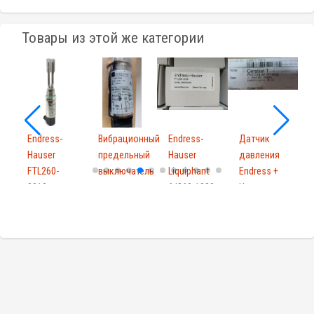
Товары из этой же категории
Endress-
Вибрационный
Endress-
Датчик
E
Hauser
предельный
Hauser
давления
H
FTL260-
выключатель
Liquiphant
Endress +
F
0010
для...
ftl260-1029
Hauser
S
FTL2600010
PMC131-...
2