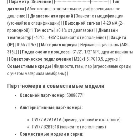
|
Параметр
|
Значение
| |----------------------------|--------------| |
Тип
датчика
| Абсолютное, относительное, дифференциальное
давление | |
Диапазон измерений
| Зависит от модификации
(уточняйте в спецификации) | |
Выходной сигнал
| 4-20 мА (2-
проводной) | |
Точность
| ±0.1% от диапазона | |
Диапазон
температур
| -40°C … +85°C (зависит от исполнения) | |
Защита
(IP)
| IP65 / IP67 | |
Материал корпуса
| Нержавеющая сталь (AISI
316L) | |
Подключение процесса
| G1/2", 1/2" NPT, другие варианты
| |
Электрическое подключение
| M20x1.5, PG13.5, другие | |
Совместимые среды
| Жидкости, газы, пар (агрессивные среды
с учетом материала мембраны) |
Парт-номера и совместимые модели
Основной парт-номер:
50086771
Альтернативные парт-номера:
PW77-A2A1A1A (пример, уточняйте в каталоге)
PW77-B2B1B1B (зависит от исполнения)
Совместимые модели и серии: