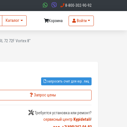
8-800-302-90-92
Каталог
Корзина
Войти
L 72 72F Vortex 8"
запросить счет для юр. лиц
Запрос цены
Требуется установка или ремонт?
сервисный центр
Kypidetali
!