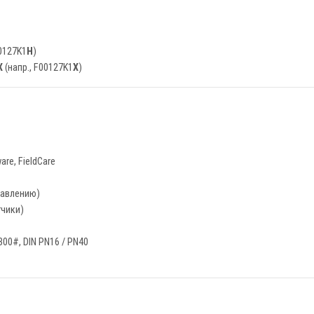
00127K1
H
)
X
(напр., F00127K1
X
)
re, FieldCare
давлению)
тчики)
300#, DIN PN16 / PN40