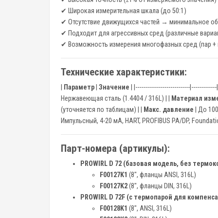
✔ Широкая измерительная шкала (до 50:1)
✔ Отсутствие движущихся частей → минимальное о
✔ Подходит для агрессивных сред (различные вариа
✔ Возможность измерения многофазных сред (пар +
Технические характеристики:
|
Параметр
|
Значение
| |----------------------------|-------------
Нержавеющая сталь (1.4404 / 316L) | |
Материал изм
(уточняется по таблицам) | |
Макс. давление
| До 100
Импульсный, 4-20 мА, HART, PROFIBUS PA/DP, Foundation
Парт-номера (артикулы):
PROWIRL D 72 (базовая модель, без термо
F00127K1
(8", фланцы ANSI, 316L)
F00127K2
(8", фланцы DIN, 316L)
PROWIRL D 72F (с термопарой для компенса
F00128K1
(8", ANSI, 316L)