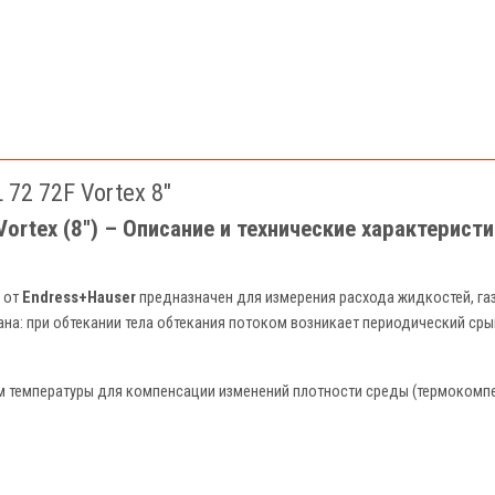
72 72F Vortex 8"
Vortex (8") – Описание и технические характерист
от
Endress+Hauser
предназначен для измерения расхода жидкостей, га
на: при обтекании тела обтекания потоком возникает периодический сры
 температуры для компенсации изменений плотности среды (термокомпе