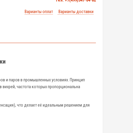
тел. +7(499)347-04-82
Варианты оплат
Варианты доставки
ики
зов и паров в промышленных условиях. Принцип
в вихрей, частота которых пропорциональна
нсация), что делает её идеальным решением для