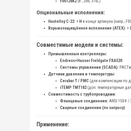
F00128K2
(8", DIN, 316L)
Опциональные исполнения:
Hastelloy C-22:
+
H
в конце артикула (напр., F
Взрывозащищённое исполнение (ATEX):
+
Совместимые модели и системы:
Промышленные контроллеры:
Endress+Hauser Fieldgate FXA520
Системы управления (SCADA):
PACTwa
Датчики давления и температуры:
Cerabar T / PMC
(для компенсации по 
iTEMP TMT182
(доп. температурные да
Совместимость с трубопроводами:
Фланцевые соединения:
ANSI 150# / 
Сварные соединения (по запросу)
Применение: