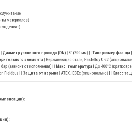
бслуживание
нты материалов)
 конденсат)
| |
Диаметр условного прохода (DN)
| 8" (200 мм) | |
Типоразмер фланца
|
ерительного элемента
| Нержавеющая сталь, Hastelloy C-22 (опционально
 бар (зависит от исполнения) | |
Макс. температура
| До 400°C (кратковре
 Fieldbus | |
Защита от взрыва
| ATEX, IECEx (опционально) | |
Класс за
компенсации):
ции):