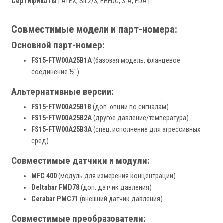
Сертификаты
| ATEX, SIL2/3, EHEDG, 3-A, FDA |
Совместимые модели и парт-номера:
Основной парт-номер:
FS15-FTW00A25B1A
(базовая модель, фланцевое
соединение ½")
Альтернативные версии:
FS15-FTW00A25B1B
(доп. опции по сигналам)
FS15-FTW00A25B2A
(другое давление/температура)
FS15-FTW00A25B3A
(спец. исполнение для агрессивных
сред)
Совместимые датчики и модули:
MFC 400
(модуль для измерения концентрации)
Deltabar FMD78
(доп. датчик давления)
Cerabar PMC71
(внешний датчик давления)
Совместимые преобразователи: