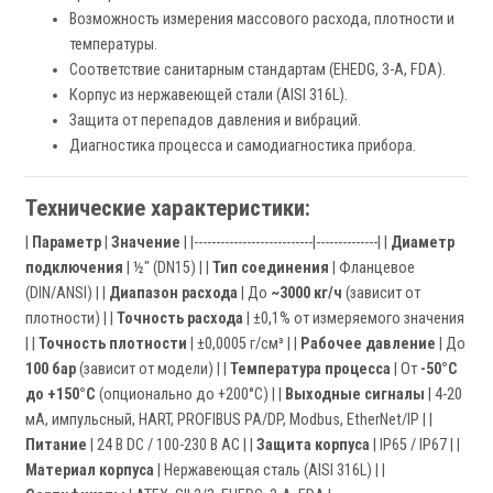
Возможность измерения массового расхода, плотности и
температуры.
Соответствие санитарным стандартам (EHEDG, 3-A, FDA).
Корпус из нержавеющей стали (AISI 316L).
Защита от перепадов давления и вибраций.
Диагностика процесса и самодиагностика прибора.
Технические характеристики:
|
Параметр
|
Значение
| |---------------------------|--------------| |
Диаметр
подключения
| ½" (DN15) | |
Тип соединения
| Фланцевое
(DIN/ANSI) | |
Диапазон расхода
| До
~3000 кг/ч
(зависит от
плотности) | |
Точность расхода
| ±0,1% от измеряемого значения
| |
Точность плотности
| ±0,0005 г/см³ | |
Рабочее давление
| До
100 бар
(зависит от модели) | |
Температура процесса
| От
-50°C
до +150°C
(опционально до +200°C) | |
Выходные сигналы
| 4-20
мА, импульсный, HART, PROFIBUS PA/DP, Modbus, EtherNet/IP | |
Питание
| 24 В DC / 100-230 В AC | |
Защита корпуса
| IP65 / IP67 | |
Материал корпуса
| Нержавеющая сталь (AISI 316L) | |