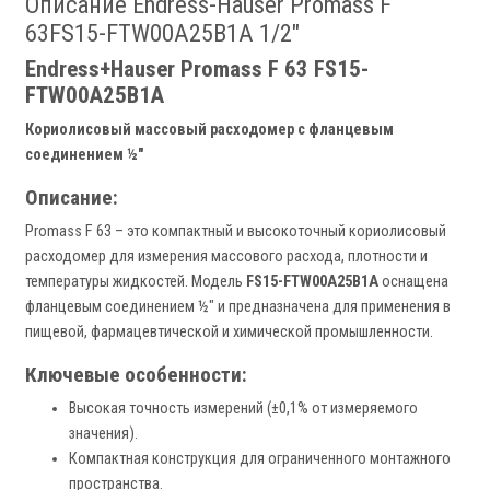
Описание Endress-Hauser Promass F
63FS15-FTW00A25B1A 1/2"
Endress+Hauser Promass F 63 FS15-
FTW00A25B1A
Кориолисовый массовый расходомер с фланцевым
соединением ½"
Описание:
Promass F 63 – это компактный и высокоточный кориолисовый
расходомер для измерения массового расхода, плотности и
температуры жидкостей. Модель
FS15-FTW00A25B1A
оснащена
фланцевым соединением ½" и предназначена для применения в
пищевой, фармацевтической и химической промышленности.
Ключевые особенности:
Высокая точность измерений (±0,1% от измеряемого
значения).
Компактная конструкция для ограниченного монтажного
пространства.