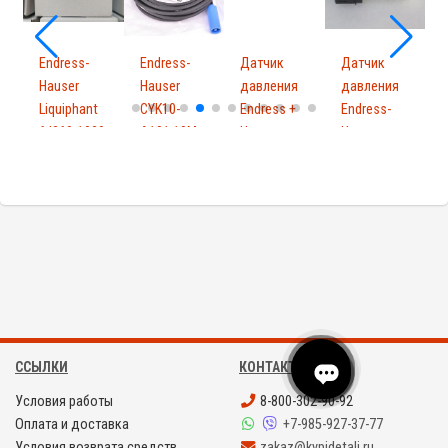
Endress-
Endress-
Датчик
Датчик
E
Hauser
Hauser
давления
давления
H
Liquiphant
CYK10-
Endress +
Endress-
F
ftl260-1029
A101 10M
Hauser
Hauser
S
10
PMC131-...
PMP131-
2
A1...
ССЫЛКИ
КОНТАКТЫ
Условия работы
8-800-302-90-92
Оплата и доставка
+7-985-927-37-77
Условия возврата средств
zakaz@kypidetali.ru