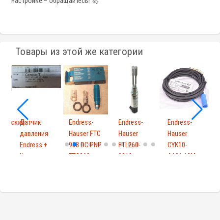
настройке – обращайтесь! 🚀
Товары из этой же категории
тический
Датчик
Endress-
Endress-
Endress-
E
р
давления
Hauser FTC
Hauser
Hauser
H
Endress +
968 DC PNP
FTL260-
CYK10-
F
Hauser
FTC968
0010
A101 10M
PMC131-...
918...
FTL2600010
S