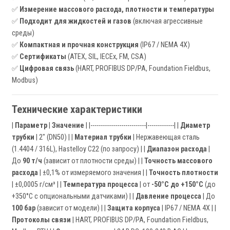
✅
Измерение массового расхода, плотности и температуры
✅
Подходит для жидкостей и газов
(включая агрессивные
среды)
✅
Компактная и прочная конструкция
(IP67 / NEMA 4X)
✅
Сертификаты
(ATEX, SIL, IECEx, FM, CSA)
✅
Цифровая связь
(HART, PROFIBUS DP/PA, Foundation Fieldbus,
Modbus)
Технические характеристики
|
Параметр
|
Значение
| |---------------------------|-------------| |
Диаметр
трубки
| 2" (DN50) | |
Материал трубки
| Нержавеющая сталь
(1.4404 / 316L), Hastelloy C22 (по запросу) | |
Диапазон расхода
|
До
90 т/ч
(зависит от плотности среды) | |
Точность массового
расхода
| ±0,1% от измеряемого значения | |
Точность плотности
| ±0,0005 г/см³ | |
Температура процесса
| от
-50°C до +150°C
(до
+350°C с опциональными датчиками) | |
Давление процесса
| До
100 бар
(зависит от модели) | |
Защита корпуса
| IP67 / NEMA 4X | |
Протоколы связи
| HART, PROFIBUS DP/PA, Foundation Fieldbus,