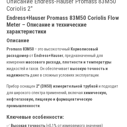
Описание Endress-Hauser Promass 83M50
Coriolis 2"
Endress+Hauser Promass 83M50 Coriolis Flow
Meter – Описание и технические
характеристики
Описание
Promass 83M50
– это высокоточный
Кориолисовый
расходомер
от
Endress+Hauser
, предназначенный для
измерения
массового расхода, плотности и температуры
жидкостей и газов. Он обеспечивает
высокую точность и
надежность
даже в сложных условиях эксплуатации.
Прибор оснащен
2" (DN50) измерительной трубкой
и подходит
для широкого спектра применений, включая
химическую,
нефтегазовую, пищевую и фармацевтическую
промышленности
.
Ключевые особенности:
✅
Высокая точность
(±0,1% от измеряемого значения)