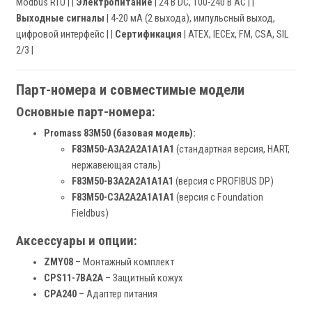
Modbus RTU | |
Электропитание
| 24 В DC, 100-240 В AC | |
Выходные сигналы
| 4-20 мА (2 выхода), импульсный выход,
цифровой интерфейс | |
Сертификация
| ATEX, IECEx, FM, CSA, SIL
2/3 |
Парт-номера и совместимые модели
Основные парт-номера:
Promass 83M50 (базовая модель):
F83M50-A3A2A2A1A1A1
(стандартная версия, HART,
нержавеющая сталь)
F83M50-B3A2A2A1A1A1
(версия с PROFIBUS DP)
F83M50-C3A2A2A1A1A1
(версия с Foundation
Fieldbus)
Аксессуары и опции:
ZMY08
– Монтажный комплект
CPS11-7BA2A
– Защитный кожух
CPA240
– Адаптер питания