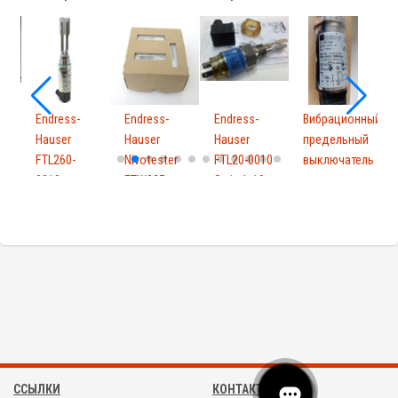
Endress-
Endress-
Endress-
Вибрационный
Hauser
Hauser
Hauser
предельный
FTL260-
Nivotester
FTL20-0010
выключатель
E
9
0010
FTW325
Switch 19 -
для...
H
FTL2600010
A2A1A
25...
A
ССЫЛКИ
КОНТАКТЫ