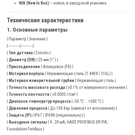
NIB (New In Box)
– новое, в заводской упаковке.
Технические характеристики
1. Основные параметры
| Параметр | Значение |
|----------|----------|
|
Тип датчика
| Coriolis |
|
Диаметр (DN)
| 25 мм (1") |
|
Присоединение
| Фланцевое (FB) |
|
Материал корпуса
| Нержавеющая сталь (1.4404 / 316L) |
|
Материал измерительной трубки
| Нержавеющая сталь |
|
Точность массового расхода
| ±0.1% от измеренного значения |
|
Точность плотности
| ±0.0005 г/см³ |
|
Диапазон температур процесса
| -50 °C … +200 °C |
|
Давление процесса
| До 100 бар (зависит от исполнения) |
|
Защита (IP)
| IP67 / IP69K (опционально) |
|
Выходные сигналы
| 4…20 мА, HART, PROFIBUS DP/PA,
Foundation Fieldbus |