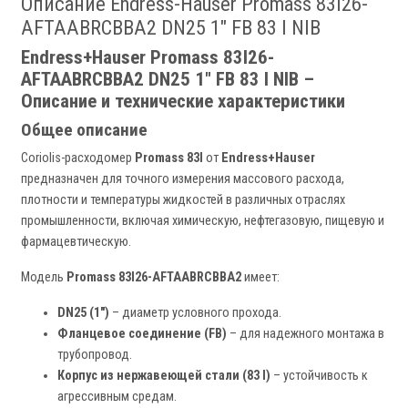
Описание Endress-Hauser Promass 83I26-
AFTAABRCBBA2 DN25 1" FB 83 I NIB
Endress+Hauser Promass 83I26-
AFTAABRCBBA2 DN25 1" FB 83 I NIB –
Описание и технические характеристики
Общее описание
Coriolis-расходомер
Promass 83I
от
Endress+Hauser
предназначен для точного измерения массового расхода,
плотности и температуры жидкостей в различных отраслях
промышленности, включая химическую, нефтегазовую, пищевую и
фармацевтическую.
Модель
Promass 83I26-AFTAABRCBBA2
имеет:
DN25 (1")
– диаметр условного прохода.
Фланцевое соединение (FB)
– для надежного монтажа в
трубопровод.
Корпус из нержавеющей стали (83 I)
– устойчивость к
агрессивным средам.