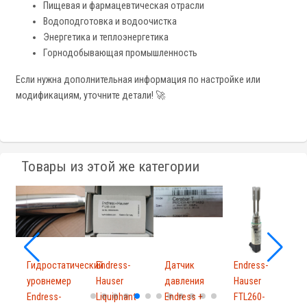
Пищевая и фармацевтическая отрасли
Водоподготовка и водоочистка
Энергетика и теплоэнергетика
Горнодобывающая промышленность
Если нужна дополнительная информация по настройке или
модификациям, уточните детали! 🚀
Товары из этой же категории
Гидростатический
Endress-
Датчик
Endress-
E
уровнемер
Hauser
давления
Hauser
H
Endress-
Liquiphant
Endress +
FTL260-
C