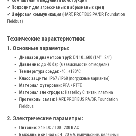
✔
Компактная и модульная конструкция
✔
Подходит для агрессивных и абразивных сред
✔
Цифровая коммуникация
(HART, PROFIBUS PA/DP, Foundation
Fieldbus)
Технические характеристики:
1. Основные параметры:
Диапазон диаметров труб:
DN 10...600 (1/4"…24")
Давление:
до 40 бар (в зависимости от модели)
Температура среды:
-40…+180°C
Класс защиты:
IP67 / IP68 (погружные варианты)
Материал футеровки:
PFA / PTFE
Материал электродов:
Hastelloy C, титан, платина
Протоколы связи:
HART, PROFIBUS PA/DP, Foundation
Fieldbus
2. Электрические параметры:
Питание:
24 В DC / 100…230 В AC
Выходные сигналы:
4…20 мА, импульсный, релейный