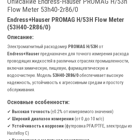
Описание Endress-Hauser PROMAG H/53h
Flow Meter 53h40-2r86/0
Endress+Hauser PROMAG H/53H Flow Meter
(53H40-2R86/0)
Описание:
Электромагнитный расходомер
PROMAG H/53H
от
Endress+Hauser
предназначен для точного измерения расхода
проводящих жидкостей в различных отраслях промышленности,
включая химическую, пищевую, фармацевтическую и
водоочистную. Модель
53H40-2R86/0
обеспечивает высокую
надежность, устойчивость к агрессивным средам и простоту
обслуживания.
Основные особенности:
✔
Высокая точность
(±0.2% от измеряемого значения)
✔
Широкий диапазон измерения
(от 0 до 10 м/с)
✔
Устойчивость к коррозии
(футеровка PFA/PTFE, электроды из
Hastelloy C)