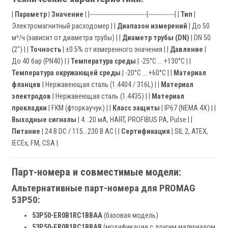
|
Параметр
|
Значение
| |----------------------------|-------------| |
Тип
|
Электромагнитный расходомер | |
Диапазон измерений
| До 50
м³/ч (зависит от диаметра трубы) | |
Диаметр трубы (DN)
| DN 50
(2") | |
Точность
| ±0.5% от измеренного значения | |
Давление
|
До 40 бар (PN40) | |
Температура среды
| -25°C … +130°C | |
Температура окружающей среды
| -20°C … +60°C | |
Материал
фланцев
| Нержавеющая сталь (1.4404 / 316L) | |
Материал
электродов
| Нержавеющая сталь (1.4435) | |
Материал
прокладки
| FKM (фторкаучук) | |
Класс защиты
| IP67 (NEMA 4X) | |
Выходные сигналы
| 4…20 мА, HART, PROFIBUS PA, Pulse | |
Питание
| 24 В DC / 115…230 В AC | |
Сертификация
| SIL 2, ATEX,
IECEx, FM, CSA |
Парт-номера и совместимые модели:
Альтернативные парт-номера для PROMAG
53P50:
53P50-ER0B1RC1BBAA
(базовая модель)
53P50-ER0B1RC1BBAB
(модификация с другим материалом