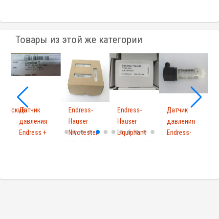
Товары из этой же категории
тический
Датчик
Endress-
Endress-
Датчик
р
давления
Hauser
Hauser
давления
Endress +
Nivotester
Liquiphant
Endress-
Hauser
FTW325
ftl260-1029
Hauser
д
PMC131-...
A2A1A
PMP131-
A1...