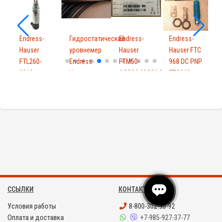
Endress-
Гидростатический
Endress-
Endress-
E
Hauser
уровнемер
Hauser
Hauser FTC
H
FTL260-
Endress-
FTM50-
968 DC PNP
F
0010
Hause...
AGG2A4A32AA
FTC968
S
FTL2600010
Solipha...
918...
2
ССЫЛКИ
КОНТАКТЫ
Условия работы
8-800-302-90-92
Оплата и доставка
+7-985-927-37-77