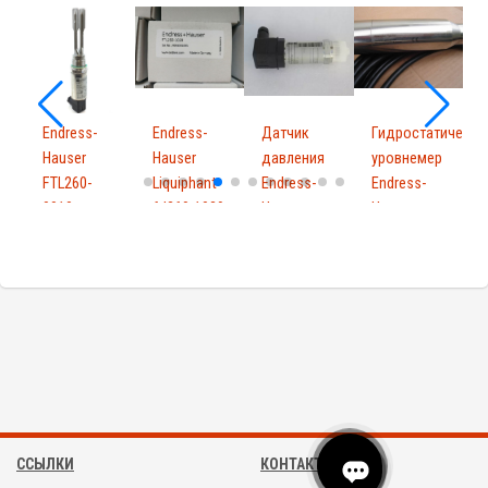
Endress-
Endress-
Датчик
Гидростатически
E
Hauser
Hauser
давления
уровнемер
H
FTL260-
Liquiphant
Endress-
Endress-
C
0010
ftl260-1029
Hauser
Hause...
FTL2600010
PMP131-
A1...
ССЫЛКИ
КОНТАКТЫ