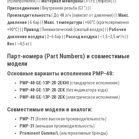
(полипропилен) | |
Материал мембраны
| PTFE (тефлон) | |
Присоединение
| Внутренняя резьба (G1") | |
Производительность
| До 48 л/ч (зависит от давления) | |
Макс.
давление
| 6 бар | |
Макс. температура
| +60°C (кратковременно
+90°C) | |
Привод
| Пневматический (сжатый воздух) | |
Рабочее
давление воздуха
| 2–6 бар | |
Расход воздуха
| ~1,5–2,5 м³/ч | |
Вес
| ~4,5 кг |
Парт-номера (Part Numbers) и совместимые
модели
Основные варианты исполнения PMP-48:
PMP-48-GE-13P-2R-2EKHI
(стандартное исполнение)
PMP-48-GE-13P-2R-2EK
(без индикатора хода)
PMP-48-GE-13P-2R-2EK
(электрическое исполнение)
Совместимые модели и аналоги:
PMP-71
(более высокая производительность)
PMP-31
(меньшая производительность)
Prominent Gamma/L
(альтернативные бренды)