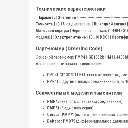
Технические характеристики
|
Параметр
|
Значение
| |----------------------------|-------------
Точность
| ±0.1% от диапазона | |
Выходной сигнал
|
Материал корпуса
| Нержавеющая сталь (1.4404 / 316L
модели) | |
Электропитание
| 10...30 В DC | |
Сертифи
Парт-номер (Ordering Code)
Основной парт-номер:
PMP41-GE13S2R11M11.4435 
Альтернативные варианты исполнения:
PMP41-GE13S2R11M11.
xxxx
(где
xxxx
– код ма
PMP41 с другими типами соединений (G ½, ¼ NP
Совместимые модели и заменители
PMP45
(аналог с фланцевым соединением)
PMP51
(бюджетная серия)
Cerabar PMP71
(высокотехнологичный преемн
Deltabar PMD75
(дифференциальное давлени