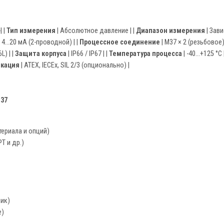
-| |
Тип измерения
| Абсолютное давление | |
Диапазон измерения
| Зави
 4...20 мА (2-проводной) | |
Процессное соединение
| M37 × 2 (резьбовое) 
) | |
Защита корпуса
| IP66 / IP67 | |
Температура процесса
| -40...+125 °C 
кация
| ATEX, IECEx, SIL 2/3 (опционально) |
M37
териала и опций)
T и др.)
ик)
е)