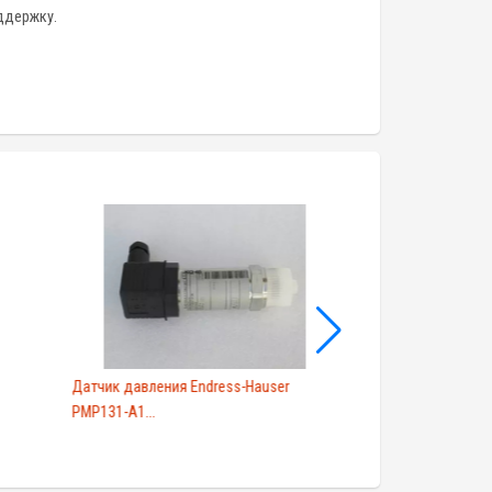
ддержку.
Датчик давления Endress-Hauser
Гидростатический
PMP131-A1...
Hause...