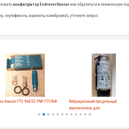
ьзовать
конфигуратор Endress+Hauser
или обратиться в техническую по
, сертификаты, варианты калибровки), уточните запрос.
ss-Hauser FTC 968 DC PNP FTC968
Вибрационный предельный
выключатель для...