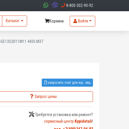
8-800-302-90-92
Каталог
Корзина
Войти
1-GE13S2R11M11.4435 M37
запросить счет для юр. лиц
Запрос цены
Требуется установка или ремонт?
сервисный центр
Kypidetali
!