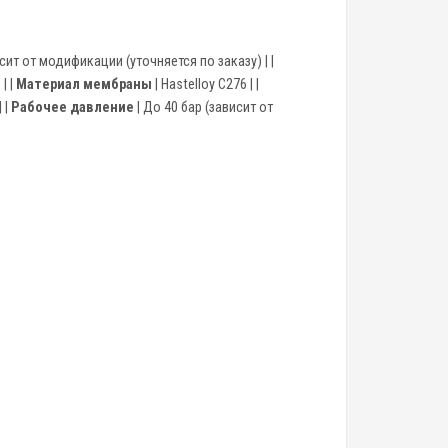
сит от модификации (уточняется по заказу) | |
| |
Материал мембраны
| Hastelloy C276 | |
| |
Рабочее давление
| До 40 бар (зависит от