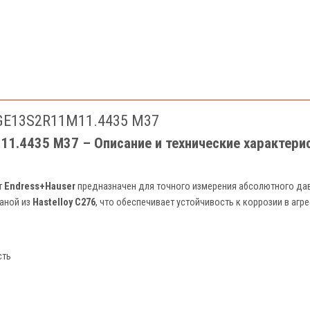
-GE13S2R11M11.4435 M37
1.4435 M37 – Описание и технические характери
т
Endress+Hauser
предназначен для точного измерения абсолютного да
аной из
Hastelloy C276
, что обеспечивает устойчивость к коррозии в агр
сть