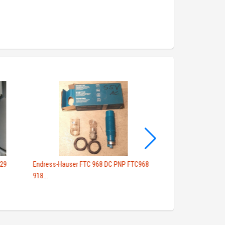
029
Endress-Hauser FTC 968 DC PNP FTC968
Датчик давления 
918...
PMP131-A1...