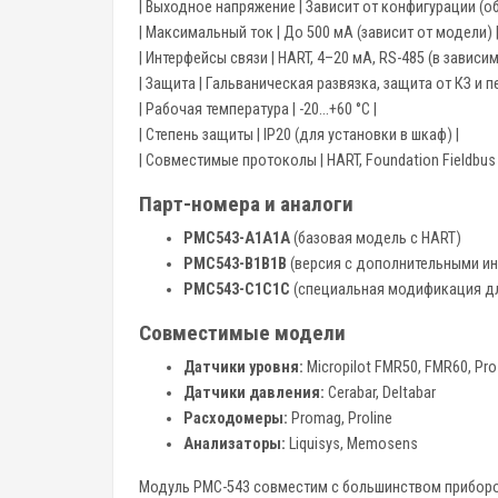
| Выходное напряжение | Зависит от конфигурации (об
| Максимальный ток | До 500 мА (зависит от модели) 
| Интерфейсы связи | HART, 4–20 мА, RS-485 (в зависим
| Защита | Гальваническая развязка, защита от КЗ и 
| Рабочая температура | -20…+60 °C |
| Степень защиты | IP20 (для установки в шкаф) |
| Совместимые протоколы | HART, Foundation Fieldbus
Парт-номера и аналоги
PMC543-A1A1A
(базовая модель с HART)
PMC543-B1B1B
(версия с дополнительными и
PMC543-C1C1C
(специальная модификация дл
Совместимые модели
Датчики уровня:
Micropilot FMR50, FMR60, Pro
Датчики давления:
Cerabar, Deltabar
Расходомеры:
Promag, Proline
Анализаторы:
Liquisys, Memosens
Модуль PMC-543 совместим с большинством приборо