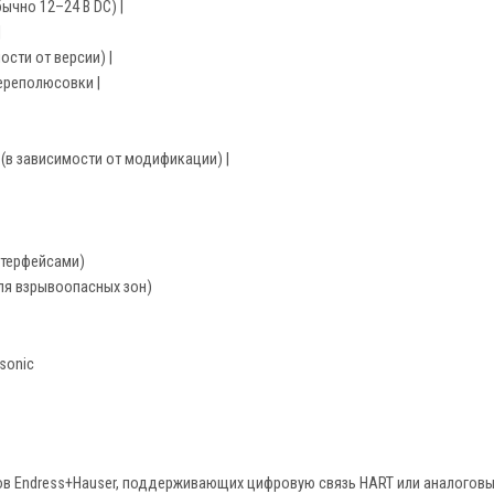
ычно 12–24 В DC) |
|
ости от версии) |
переполюсовки |
 (в зависимости от модификации) |
нтерфейсами)
я взрывоопасных зон)
sonic
в Endress+Hauser, поддерживающих цифровую связь HART или аналоговы