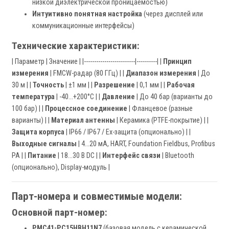
низкой диэлектрической проницаемостью)
Интуитивно понятная настройка
(через дисплей или
коммуникационные интерфейсы)
Технические характеристики:
| Параметр | Значение | |-------------------------|----------| |
Принцип
измерения
| FMCW-радар (80 ГГц) | |
Диапазон измерения
| До
30 м | |
Точность
| ±1 мм | |
Разрешение
| 0,1 мм | |
Рабочая
температура
| -40...+200°C | |
Давление
| До 40 бар (варианты до
100 бар) | |
Процессное соединение
| Фланцевое (разные
варианты) | |
Материал антенны
| Керамика (PTFE-покрытие) | |
Защита корпуса
| IP66 / IP67 / Ex-защита (опционально) | |
Выходные сигналы
| 4...20 мА, HART, Foundation Fieldbus, Profibus
PA | |
Питание
| 18...30 В DC | |
Интерфейс связи
| Bluetooth
(опционально), Display-модуль |
Парт-номера и совместимые модели:
Основной парт-номер:
PMC41-PC15HBH11N7
(базовая модель с керамической