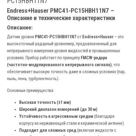
PC15HBH11N7
Endress+Hauser PMC41-PC15HBH11N7 –
Описание и технические характеристики
Описание:
Датчик уровня
PMC41-PC15HBH11N7
от
Endress+Hauser
– это
высокоточный радарный уровнемер, предназначенный для
непрерывного измерения уровня жидкостей в промышленных
условиях. Прибор работает по принципу
FMCW-радара
(частотно-модулированного непрерывного сигнала)
, что
обеспечивает высокую точность даже в сложных условиях (пар,
пыль, пена, турбулентность).
Основные преимущества:
Высокая точность (±1 мм)
Широкий диапазон измерений (до 30 м)
Устойчивость к агрессивным средам
(благодаря
корпусу из нержавеющей стали и керамической антенне)
Подходит для сложных сред
(включая жидкости с