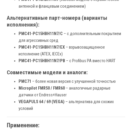
антенной и фланцевым соединением)
Альтернативные парт-номера (варианты
исполнения):
PMC41-PC15HBH11N7/C
– с дополнительным покрытием
для агрессивных сред
PMC41-PC15HBH11N7/EX
– взрывозащищенное
исполнение (ATEX, IECEx)
PMC41-PC15HBH11N7/PB
– с Profibus PA вместо HART
Совместимые модели и аналоги:
PMC71
– более новая версия с улучшенной точностью
Micropilot FMR50 / FMR60
– аналогичные радарные
датчики от Endress+Hauser
VEGAPULS 64 / 69 (VEGA)
– альтернатива для схожих
условий
Применение: