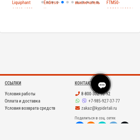
Liquiphant
Endress-
выключатель
FTM50-
E
ftl260-1029
Hauser
для...
AGG2A4A32AA
H
PMP131-
Solipha...
P
A1...
ССЫЛКИ
КОНТАКТЫ
Условия работы
8-800-302-90-92
Оплата и доставка
+7-985-927-37-77
Условия возврата средств
zakaz@kypidetali.ru
Поделиться в соц. сетях