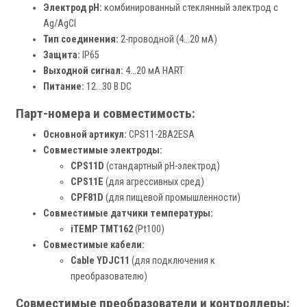
Электрод pH:
комбинированный стеклянный электрод с
Ag/AgCl
Тип соединения:
2-проводной (4…20 мА)
Защита:
IP65
Выходной сигнал:
4...20 мА HART
Питание:
12...30 В DC
Парт-номера и совместимость:
Основной артикул:
CPS11-2BA2ESA
Совместимые электроды:
CPS11D
(стандартный pH-электрод)
CPS11E
(для агрессивных сред)
CPF81D
(для пищевой промышленности)
Совместимые датчики температуры:
iTEMP TMT162
(Pt100)
Совместимые кабели:
Cable YDJC11
(для подключения к
преобразователю)
Совместимые преобразователи и контроллеры: