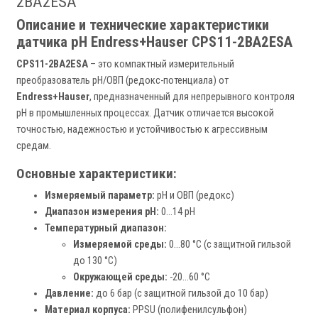
2BA2ESA
Описание и технические характеристики
датчика pH Endress+Hauser CPS11-2BA2ESA
CPS11-2BA2ESA
– это компактный измерительный
преобразователь pH/ОВП (редокс-потенциала) от
Endress+Hauser
, предназначенный для непрерывного контроля
pH в промышленных процессах. Датчик отличается высокой
точностью, надежностью и устойчивостью к агрессивным
средам.
Основные характеристики:
Измеряемый параметр:
pH и ОВП (редокс)
Диапазон измерения pH:
0...14 pH
Температурный диапазон:
Измеряемой среды:
0...80 °C (с защитной гильзой
до 130 °C)
Окружающей среды:
-20...60 °C
Давление:
до 6 бар (с защитной гильзой до 10 бар)
Материал корпуса:
PPSU (полифенилсульфон)