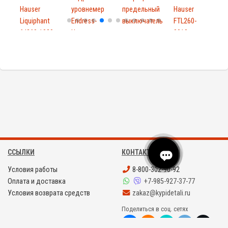
Hauser
уровнемер
предельный
Hauser
Liquiphant
Endress-
выключатель
FTL260-
E
ftl260-1029
Hause...
для...
0010
H
FTL2600010
A
ССЫЛКИ
КОНТАКТЫ
Условия работы
8-800-302-90-92
Оплата и доставка
+7-985-927-37-77
Условия возврата средств
zakaz@kypidetali.ru
Поделиться в соц. сетях