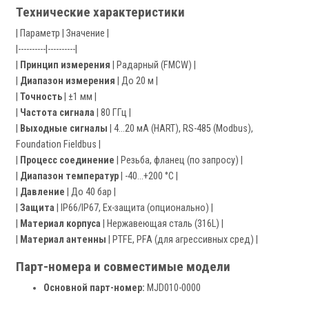
Технические характеристики
| Параметр | Значение |
|----------|----------|
|
Принцип измерения
| Радарный (FMCW) |
|
Диапазон измерения
| До 20 м |
|
Точность
| ±1 мм |
|
Частота сигнала
| 80 ГГц |
|
Выходные сигналы
| 4…20 мА (HART), RS-485 (Modbus),
Foundation Fieldbus |
|
Процесс соединение
| Резьба, фланец (по запросу) |
|
Диапазон температур
| -40…+200 °C |
|
Давление
| До 40 бар |
|
Защита
| IP66/IP67, Ex-защита (опционально) |
|
Материал корпуса
| Нержавеющая сталь (316L) |
|
Материал антенны
| PTFE, PFA (для агрессивных сред) |
Парт-номера и совместимые модели
Основной парт-номер:
MJD010-0000