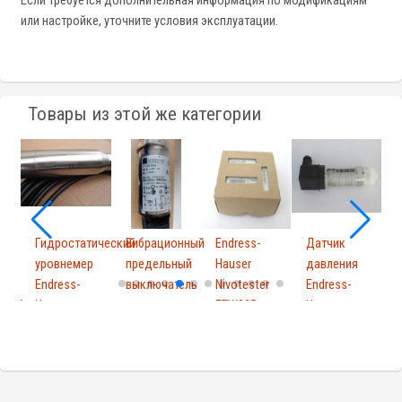
Если требуется дополнительная информация по модификациям
или настройке, уточните условия эксплуатации.
Товары из этой же категории
Гидростатический
Вибрационный
Endress-
Датчик
E
уровнемер
предельный
Hauser
давления
H
Endress-
выключатель
Nivotester
Endress-
F
32AA
Hause...
для...
FTW325
Hauser
0
A2A1A
PMP131-
F
A1...