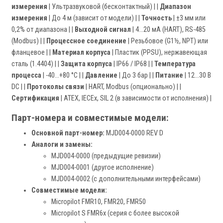
измерения
| Ультразвуковой (бесконтактный) | |
Диапазон
измерения
| До 4 м (зависит от модели) | |
Точность
| ±3 мм или
0,2% от диапазона | |
Выходной сигнал
| 4…20 мА (HART), RS-485
(Modbus) | |
Процессное соединение
| Резьбовое (G1½, NPT) или
фланцевое | |
Материал корпуса
| Пластик (PPSU), нержавеющая
сталь (1.4404) | |
Защита корпуса
| IP66 / IP68 | |
Температура
процесса
| -40…+80 °C | |
Давление
| До 3 бар | |
Питание
| 12…30 В
DC | |
Протоколы связи
| HART, Modbus (опционально) | |
Сертификация
| ATEX, IECEx, SIL 2 (в зависимости от исполнения) |
Парт-номера и совместимые модели:
Основной парт-номер:
MJD004-0000 REV D
Аналоги и замены:
MJD004-0000 (предыдущие ревизии)
MJD004-0001 (другое исполнение)
MJD004-0002 (с дополнительными интерфейсами)
Совместимые модели:
Micropilot FMR10, FMR20, FMR50
Micropilot S FMR6x (серия с более высокой