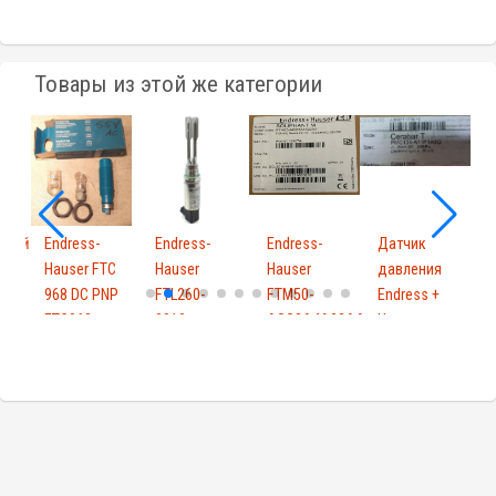
Товары из этой же категории
нный
Endress-
Endress-
Endress-
Датчик
Г
ый
Hauser FTC
Hauser
Hauser
давления
ель
968 DC PNP
FTL260-
FTM50-
Endress +
E
FTC968
0010
AGG2A4A32AA
Hauser
H
918...
FTL2600010
Solipha...
PMC131-...