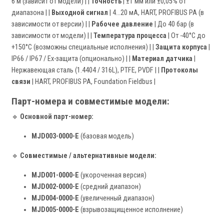
6 м (зависит от модели) | |
Точность
| ±1 мм или ±0,05% от
диапазона | |
Выходной сигнал
| 4...20 мА, HART, PROFIBUS PA (в
зависимости от версии) | |
Рабочее давление
| До 40 бар (в
зависимости от модели) | |
Температура процесса
| От -40°C до
+150°C (возможны специальные исполнения) | |
Защита корпуса
|
IP66 / IP67 / Ex-защита (опционально) | |
Материал датчика
|
Нержавеющая сталь (1.4404 / 316L), PTFE, PVDF | |
Протоколы
связи
| HART, PROFIBUS PA, Foundation Fieldbus |
Парт-номера и совместимые модели:
🔹
Основной парт-номер:
MJD003-0000-E
(базовая модель)
🔹
Совместимые / альтернативные модели:
MJD001-0000-E
(укороченная версия)
MJD002-0000-E
(средний диапазон)
MJD004-0000-E
(увеличенный диапазон)
MJD005-0000-E
(взрывозащищенное исполнение)