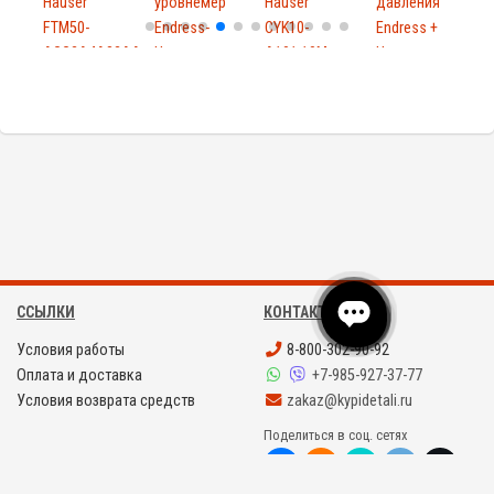
Hauser
уровнемер
Hauser
давления
FTM50-
Endress-
CYK10-
Endress +
E
9
AGG2A4A32AA
Hause...
A101 10M
Hauser
H
Solipha...
PMC131-...
ССЫЛКИ
КОНТАКТЫ
Условия работы
8-800-302-90-92
Оплата и доставка
+7-985-927-37-77
Условия возврата средств
zakaz@kypidetali.ru
Поделиться в соц. сетях