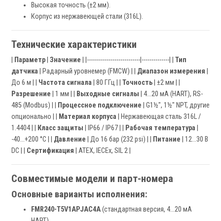
Высокая точность (±2 мм).
Корпус из нержавеющей стали (316L).
Технические характеристики
|
Параметр
|
Значение
| |---------------------------|--------------| |
Тип
датчика
| Радарный уровнемер (FMCW) | |
Диапазон измерения
|
До 6 м | |
Частота сигнала
| 80 ГГц | |
Точность
| ±2 мм | |
Разрешение
| 1 мм | |
Выходные сигналы
| 4...20 мА (HART), RS-
485 (Modbus) | |
Процессное подключение
| G1½", 1½" NPT, другие
опционально | |
Материал корпуса
| Нержавеющая сталь 316L /
1.4404 | |
Класс защиты
| IP66 / IP67 | |
Рабочая температура
|
-40...+200 °C | |
Давление
| До 16 бар (232 psi) | |
Питание
| 12...30 В
DC | |
Сертификация
| ATEX, IECEx, SIL 2 |
Совместимые модели и парт-номера
Основные варианты исполнения:
FMR240-T5V1APJAC4A
(стандартная версия, 4...20 мА
HART)