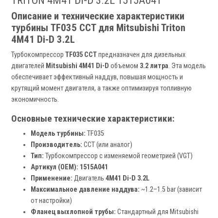
TRITON 4M41 Di-D 3.2L 1515A041
Описание и технические характеристики
турбины TF035 CCT для Mitsubishi Triton
4M41 Di-D 3.2L
Турбокомпрессор
TF035 CCT
предназначен для дизельных
двигателей
Mitsubishi 4M41 Di-D
объемом
3.2 литра
. Эта модель
обеспечивает эффективный наддув, повышая мощность и
крутящий момент двигателя, а также оптимизируя топливную
экономичность.
Основные технические характеристики:
Модель турбины:
TF035
Производитель:
CCT (или аналог)
Тип:
Турбокомпрессор с изменяемой геометрией (VGT)
Артикул (OEM):
1515A041
Применение:
Двигатель
4M41 Di-D 3.2L
Максимальное давление наддува:
~1.2–1.5 bar (зависит
от настройки)
Фланец выхлопной трубы:
Стандартный для Mitsubishi