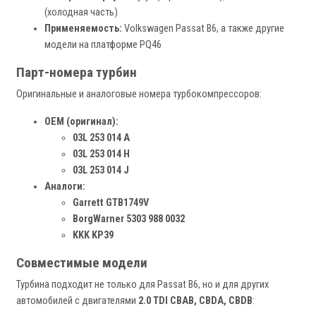
(холодная часть)
Применяемость:
Volkswagen Passat B6, а также другие
модели на платформе PQ46
Парт-номера турбин
Оригинальные и аналоговые номера турбокомпрессоров:
OEM (оригинал):
03L 253 014 A
03L 253 014 H
03L 253 014 J
Аналоги:
Garrett GTB1749V
BorgWarner 5303 988 0032
KKK KP39
Совместимые модели
Турбина подходит не только для Passat B6, но и для других
автомобилей с двигателями
2.0 TDI CBAB, CBDA, CBDB
: