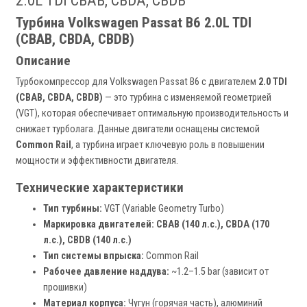
2.0L TDI CBAB, CBDA, CBDB
Турбина Volkswagen Passat B6 2.0L TDI
(CBAB, CBDA, CBDB)
Описание
Турбокомпрессор для Volkswagen Passat B6 с двигателем
2.0 TDI
(CBAB, CBDA, CBDB)
— это турбина с изменяемой геометрией
(VGT), которая обеспечивает оптимальную производительность и
снижает турболага. Данные двигатели оснащены системой
Common Rail
, а турбина играет ключевую роль в повышении
мощности и эффективности двигателя.
Технические характеристики
Тип турбины:
VGT (Variable Geometry Turbo)
Маркировка двигателей:
CBAB (140 л.с.), CBDA (170
л.с.), CBDB (140 л.с.)
Тип системы впрыска:
Common Rail
Рабочее давление наддува:
~1.2–1.5 bar (зависит от
прошивки)
Материал корпуса:
Чугун (горячая часть), алюминий