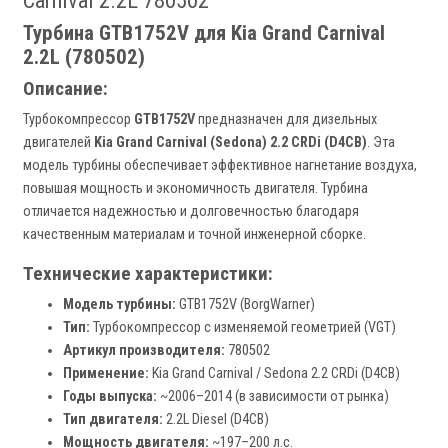
Carnival 2.2L 780502
Турбина GTB1752V для Kia Grand Carnival
2.2L (780502)
Описание:
Турбокомпрессор
GTB1752V
предназначен для дизельных
двигателей
Kia Grand Carnival (Sedona) 2.2 CRDi (D4CB)
. Эта
модель турбины обеспечивает эффективное нагнетание воздуха,
повышая мощность и экономичность двигателя. Турбина
отличается надежностью и долговечностью благодаря
качественным материалам и точной инженерной сборке.
Технические характеристики:
Модель турбины:
GTB1752V (BorgWarner)
Тип:
Турбокомпрессор с изменяемой геометрией (VGT)
Артикул производителя:
780502
Применение:
Kia Grand Carnival / Sedona 2.2 CRDi (D4CB)
Годы выпуска:
~2006–2014 (в зависимости от рынка)
Тип двигателя:
2.2L Diesel (D4CB)
Мощность двигателя:
~197–200 л.с.