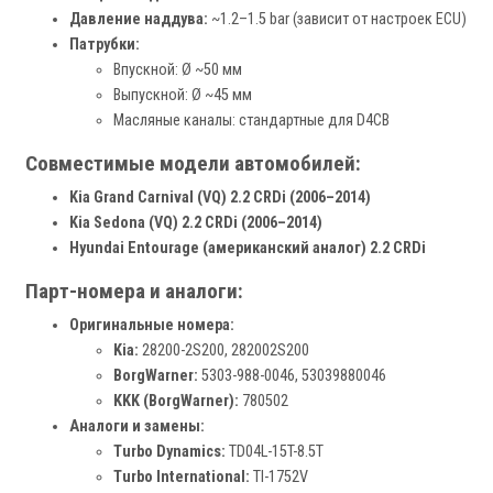
Давление наддува:
~1.2–1.5 bar (зависит от настроек ECU)
Патрубки:
Впускной: Ø ~50 мм
Выпускной: Ø ~45 мм
Масляные каналы: стандартные для D4CB
Совместимые модели автомобилей:
Kia Grand Carnival (VQ) 2.2 CRDi (2006–2014)
Kia Sedona (VQ) 2.2 CRDi (2006–2014)
Hyundai Entourage (американский аналог) 2.2 CRDi
Парт-номера и аналоги:
Оригинальные номера:
Kia:
28200-2S200, 282002S200
BorgWarner:
5303-988-0046, 53039880046
KKK (BorgWarner):
780502
Аналоги и замены:
Turbo Dynamics:
TD04L-15T-8.5T
Turbo International:
TI-1752V