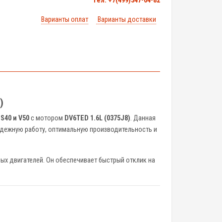
тел. +7(499)347-04-82
Варианты оплат
Варианты доставки
)
 S40 и V50
с мотором
DV6TED 1.6L (0375J8)
. Данная
адежную работу, оптимальную производительность и
х двигателей. Он обеспечивает быстрый отклик на