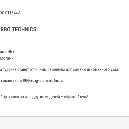
DOC GT1544V
RBO TECHNICS:
ками ЭБУ
алогами
эта турбина станет отличным решением для замены изношенного узла.
тимость по VIN-коду автомобиля.
бор аналогов для других моделей – обращайтесь!