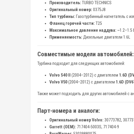
Производитель:
TURBO TECHNICS
Оригинальный номер:
0375J8
Тип турбины:
Газотурбинный нагнетатель с и
Фланец горячей части:
T25
Максимальное давление наддува:
~1.2–1.5 
Применяемость:
Дизельные двигатели 1.6L
Совместимые модели автомобилей:
Турбина подходит для следующих автомобилей:
Volvo S40 II
(2004–2012) с двигателем
1.6D (DV
Volvo V50
(2004–2012) с двигателем
1.6D (DV6
Также может подходить для других автомобилей с 
Парт-номера и аналоги:
Оригинальный номер Volvo:
30773782, 30773
Garrett (OEM):
717404-5003S, 717404-9
BorgWarner:
53039880075