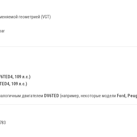
зменяемой геометрией (VGT)
bar
6TED4, 109 л.с.)
TED4, 109 л.с.)
аналогичным двигателем
DV6TED
(например, некоторые модели
Ford, Peug
783