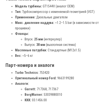
Модель турбины:
GT1544V (аналог OEM)
Тип:
Турбокомпрессор с изменяемой геометрией (VGT)
Применение:
Дизельные двигатели
Макс. давление наддува:
~1.2–1.5 bar (в зависимости от
прошивки)
Фланцы:
Впуск:
25 мм
(интеркулер)
Выпуск:
38 мм
(выхлопная система)
Масляные патрубки:
Стандартные (M12x1.5)
Вес:
~5–6 кг
Парт-номера и аналоги
Turbo Technics:
753420
Оригинальный номер Ford:
9663199280
Аналоги:
Garrett:
717368, 717367
BorgWarner:
53039880010
KKK:
03.1456.00